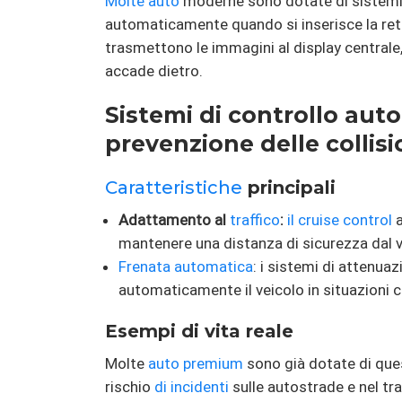
Molte auto
moderne sono dotate di sistemi 
automaticamente quando si inserisce la re
trasmettono le immagini al display centrale
accade dietro.
Sistemi di controllo au
prevenzione delle collisi
Caratteristiche
principali
Adattamento al
traffico
:
il cruise control
a
mantenere una distanza di sicurezza dal 
Frenata automatica
: i sistemi di attenuaz
automaticamente il veicolo in situazioni c
Esempi di vita reale
Molte
auto
premium
sono già dotate di ques
rischio
di incidenti
sulle autostrade e nel tra