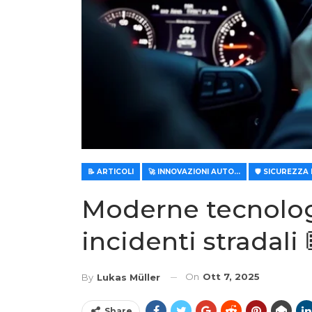
📝 ARTICOLI
🚀 INNOVAZIONI AUTOMOBILISTICHE
Moderne tecnologi
incidenti stradali 
On
Ott 7, 2025
By
Lukas Müller
Share