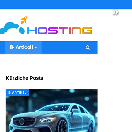
»
📝 Articoli
Kürzliche Posts
📝 ARTIKEL