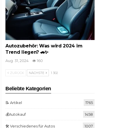
Autozubehör: Was wird 2024 im
Trend liegen? 🚗✨
Aug. 31, 2024
160
ZURÜCK
NÄCHSTE
1 302
Beliebte Kategorien
📝 Artikel
1765
💰Autokauf
1458
🛠️ Verschiedenes für Autos
1007