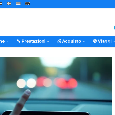
one
🔧 Prestazioni
💰 Acquisto
🧭 Viaggi