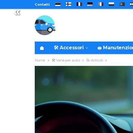
Contatti
«
🛠️ Accessori
🧽 Manutenzi
Home
🛠️ Varie per auto
📝 Articoli