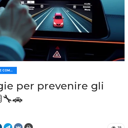
🛡️ SICUREZZA E COMFORT
e per prevenire gli
🔧🚗
29