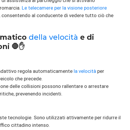
di assistenza al parcheggio che si attivano
tromarcia.
Le telecamere per la visione posteriore
, consentendo al conducente di vedere tutto ciò che
tomatico
della velocità
e di
oni 🛑✋
dattivo regola automaticamente
la velocità
per
veicolo che precede.
ione delle collisioni possono rallentare o arrestare
ritiche, prevenendo incidenti.
te tecnologie. Sono utilizzati attivamente per ridurre il
ffico cittadino intenso.