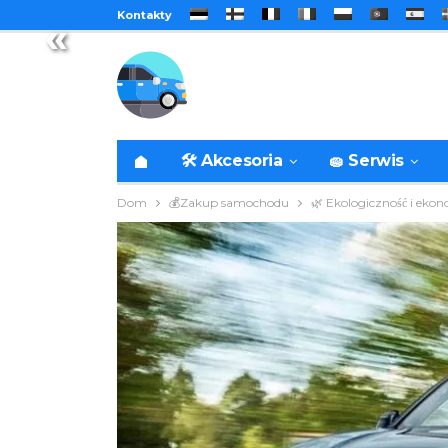
Kontakty
«
🛠️ Akcesoria
🧽 Serwis
Dom
💰Zakup samochodu
🌿 Ekologiczność i eko