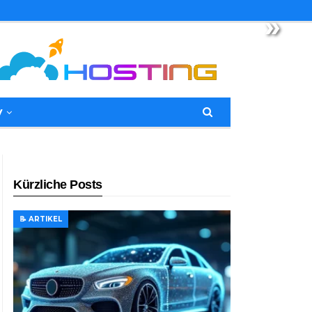
»
y
Kürzliche Posts
📝 ARTIKEL