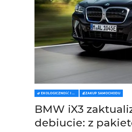
🌿 EKOLOGICZNOŚĆ I EKONOMICZNOŚĆ
💰ZAKUP SAMOCHODU
BMW iX3 zaktuali
debiucie: z paki