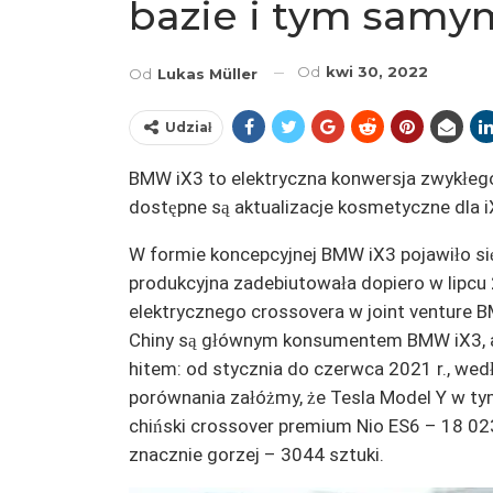
bazie i tym samy
Od
kwi 30, 2022
Od
Lukas Müller
Udział
BMW iX3 to elektryczna konwersja zwykłego
dostępne są aktualizacje kosmetyczne dla i
W formie koncepcyjnej BMW iX3 pojawiło się 
produkcyjna zadebiutowała dopiero w lipcu 
elektrycznego crossovera w joint venture 
Chiny są głównym konsumentem BMW iX3, ale 
hitem: od stycznia do czerwca 2021 r., we
porównania załóżmy, że Tesla Model Y w t
chiński crossover premium Nio ES6 – 18 02
znacznie gorzej – 3044 sztuki.