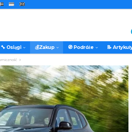
🔧 Osiągi
💰Zakup
🧭 Podróże
📝 Artykuł
nomiczność