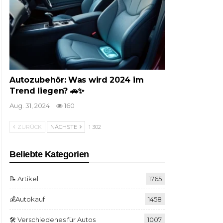
Autozubehör: Was wird 2024 im
Trend liegen? 🚗✨
Aug. 31, 2024
160
ZURÜCK
NÄCHSTE
1 302
Beliebte Kategorien
📝 Artikel
1765
💰Autokauf
1458
🛠️ Verschiedenes für Autos
1007