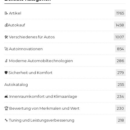
📝 Artikel
1765
💰Autokauf
1458
🛠️ Verschiedenes für Autos
1007
🚀 Autoinnovationen
854
🔬 Moderne Automobiltechnologien
286
🛡️ Sicherheit und Komfort
279
Autokatalog
255
🛋️ Innenraumkomfort und Klimaanlage
234
🏆 Bewertung von Merkmalen und Wert
230
🔧 Tuning und Leistungsverbesserung
218