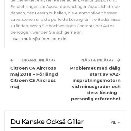
Empfehlungen zur Auswahl des richtigen Autos. Ich strebe
danach, den Lesern zu helfen, die Automobilwelt besser
zu verstehen und die perfekte Lösung für ihre Bedürfnisse
zu finden. Wenn Sie hochwertigen Content über Autos
benötigen, wenden Sie sich gerne an:
lukas_muller@inform.com.de
.
TIDIGARE INLÄGG
NÄSTA INLÄGG
Citroen C4 Aircross
Problemet med dålig
maj 2018 – Förlängd
start av VAZ-
Citroen C3 Aircross
insprutningsmotorn
maj
vid minusgrader och
dess lösning –
personlig erfarenhet
Du Kanske Också Gillar
Allt