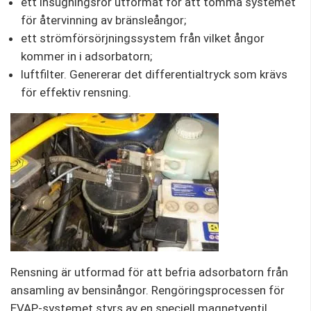
ett insugningsrör utformat för att tömma systemet
för återvinning av bränsleångor;
ett strömförsörjningssystem från vilket ångor
kommer in i adsorbatorn;
luftfilter. Genererar det differentialtryck som krävs
för effektiv rensning.
Rensning är utformad för att befria adsorbatorn från
ansamling av bensinångor. Rengöringsprocessen för
EVAP-systemet styrs av en speciell magnetventil