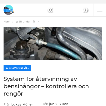
«
»
Hem
🧽 Bilunderhåll
🧽 BILUNDERHÅLL
System för återvinning av
bensinångor – kontrollera och
rengör
Från
jun 9, 2022
Från
Lukas Müller