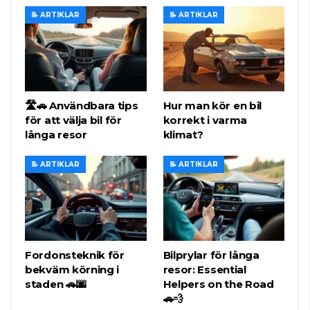
📝 ARTIKLAR
📝 ARTIKLAR
🛣️🚗 Användbara tips
Hur man kör en bil
för att välja bil för
korrekt i varma
långa resor
klimat?
📝 ARTIKLAR
📝 ARTIKLAR
Fordonsteknik för
Bilprylar för långa
bekväm körning i
resor: Essential
staden 🚗🌆
Helpers on the Road
🚗💨