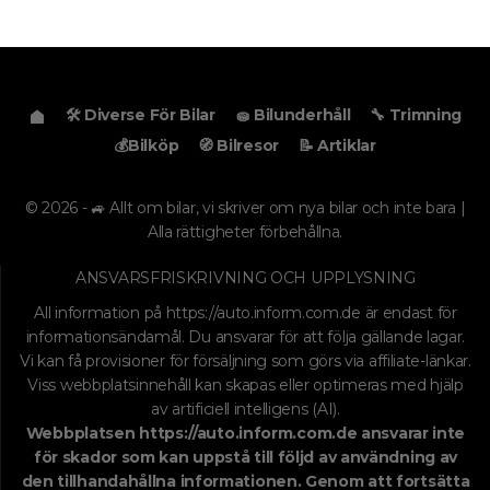
🛠️ Diverse För Bilar
🧽 Bilunderhåll
🔧 Trimning
💰Bilköp
🧭 Bilresor
📝 Artiklar
© 2026 - 🚙 Allt om bilar, vi skriver om nya bilar och inte bara |
Alla rättigheter förbehållna.
ANSVARSFRISKRIVNING OCH UPPLYSNING
All information på
https://auto.inform.com.de
är endast för
informationsändamål. Du ansvarar för att följa gällande lagar.
Vi kan få provisioner för försäljning som görs via affiliate-länkar.
Viss webbplatsinnehåll kan skapas eller optimeras med hjälp
av artificiell intelligens (AI).
Webbplatsen
https://auto.inform.com.de
ansvarar inte
för skador som kan uppstå till följd av användning av
den tillhandahållna informationen. Genom att fortsätta