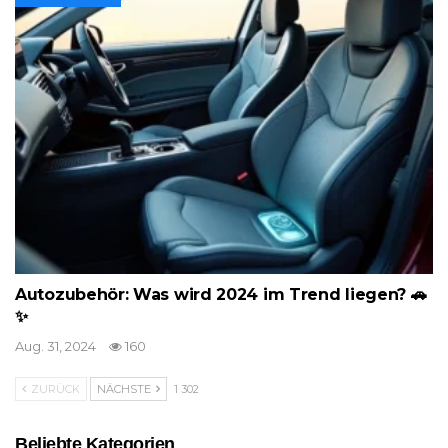
Autozubehör: Was wird 2024 im Trend liegen? 🚗
✨
Aug. 31, 2024
160
ZURÜCK
NÄCHSTE
1 302
Beliebte Kategorien