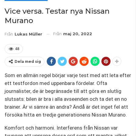
Vice versa. Testar nya Nissan
Murano
Från
maj 20, 2022
Från
Lukas Müller
48
Dela med sig
Som en allmän regel börjar varje test med att leta efter
ett testfordon med uppenbara fördelar. Ofta
journalister, de är begränsade till att göra en slutlig
slutsats: bilen är bra i alla avseenden och ta det en no
brainer. Är vi sämre än andra? Ändå är det inget fel att
försöka hitta en tredje generationens Nissan Murano.
Komfort och harmoni. Interferens från Nissan var
tvungen att upprepa dessa ord som ett mantra, vilket