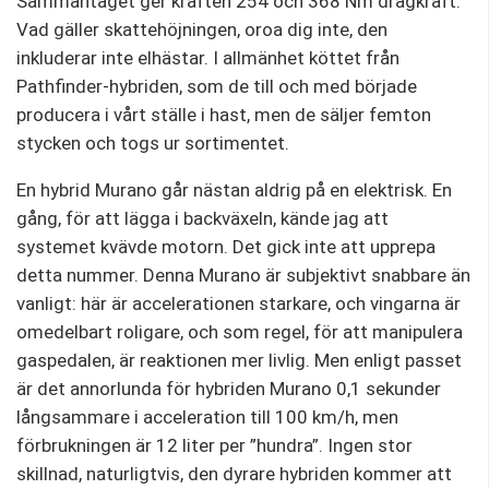
Sammantaget ger kraften 254 och 368 Nm dragkraft.
Vad gäller skattehöjningen, oroa dig inte, den
inkluderar inte elhästar. I allmänhet köttet från
Pathfinder-hybriden, som de till och med började
producera i vårt ställe i hast, men de säljer femton
stycken och togs ur sortimentet.
En hybrid Murano går nästan aldrig på en elektrisk. En
gång, för att lägga i backväxeln, kände jag att
systemet kvävde motorn. Det gick inte att upprepa
detta nummer. Denna Murano är subjektivt snabbare än
vanligt: ​​här är accelerationen starkare, och vingarna är
omedelbart roligare, och som regel, för att manipulera
gaspedalen, är reaktionen mer livlig. Men enligt passet
är det annorlunda för hybriden Murano 0,1 sekunder
långsammare i acceleration till 100 km/h, men
förbrukningen är 12 liter per ”hundra”. Ingen stor
skillnad, naturligtvis, den dyrare hybriden kommer att