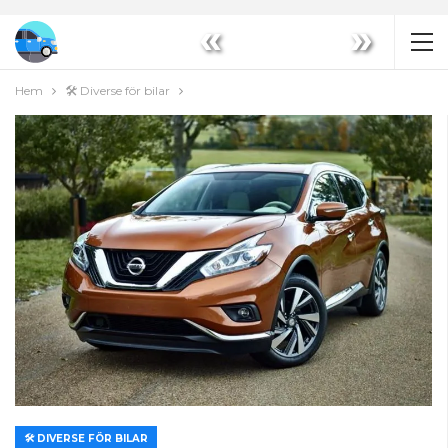
«
»
Hem
🛠️ Diverse för bilar
🛠️ DIVERSE FÖR BILAR