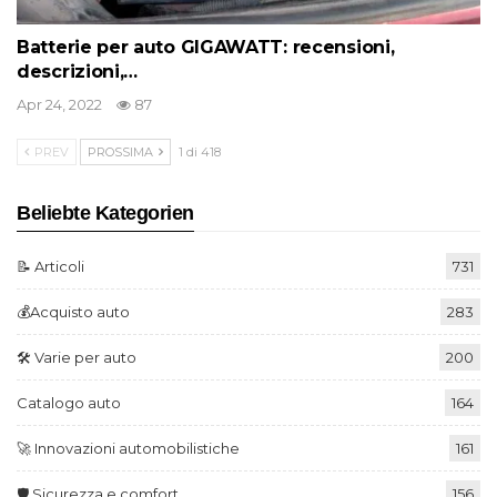
Batterie per auto GIGAWATT: recensioni,
descrizioni,…
Apr 24, 2022
87
PREV
PROSSIMA
1 di 418
Beliebte Kategorien
📝 Articoli
731
💰Acquisto auto
283
🛠️ Varie per auto
200
Catalogo auto
164
🚀 Innovazioni automobilistiche
161
🛡️ Sicurezza e comfort
156