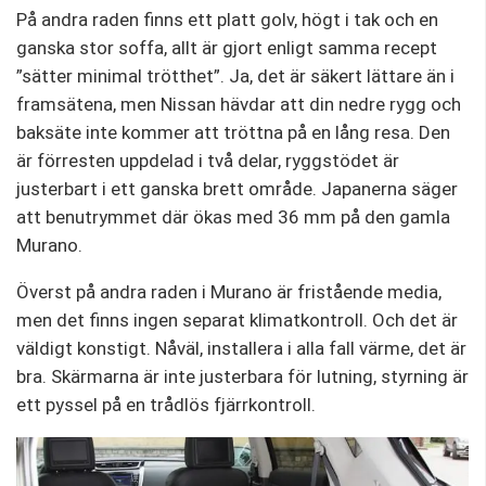
På andra raden finns ett platt golv, högt i tak och en
ganska stor soffa, allt är gjort enligt samma recept
”sätter minimal trötthet”. Ja, det är säkert lättare än i
framsätena, men Nissan hävdar att din nedre rygg och
baksäte inte kommer att tröttna på en lång resa. Den
är förresten uppdelad i två delar, ryggstödet är
justerbart i ett ganska brett område. Japanerna säger
att benutrymmet där ökas med 36 mm på den gamla
Murano.
Överst på andra raden i Murano är fristående media,
men det finns ingen separat klimatkontroll. Och det är
väldigt konstigt. Nåväl, installera i alla fall värme, det är
bra. Skärmarna är inte justerbara för lutning, styrning är
ett pyssel på en trådlös fjärrkontroll.