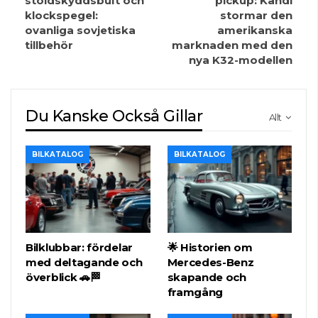
stöldskyddsbult och
pickup: Kandi
klockspegel:
stormar den
ovanliga sovjetiska
amerikanska
tillbehör
marknaden med den
nya K32-modellen
Du Kanske Också Gillar
Allt
BILKATALOG
BILKATALOG
Bilklubbar: fördelar
🌟 Historien om
med deltagande och
Mercedes-Benz
överblick 🚗🏁
skapande och
framgång