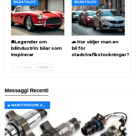
BILKATALOG
BILKATALOG
🚘Legender om
🚗 Hur väljer man en
bilindustrin: bilar som
bil för
inspirerar
stadstrafikstockningar?
TILLBAKA
FRAM
Messaggi Recenti
🧽 MANUTENZIONE AUTO