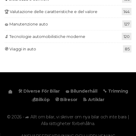
🏆 Valutazione delle caratteristiche e del valore
144
🧽 Manutenzione auto
127
🔬 Tecnologie automobilistiche moderne
120
🧭 Viaggi in auto
85
🛠️ Diverse För Bilar
🧽 Bilunderhåll
🔧 Trimning
💰Bilköp
🧭 Bilresor
📝 Artiklar
© 2026 - 🚙 Allt om bilar, vi skriver om nya bilar och inte bara |
Alla rättigheter förbehållna.