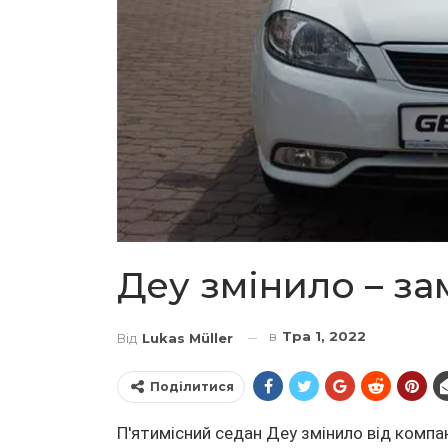
Деу змінило – зам
в
Тра 1, 2022
Від
Lukas Müller
Поділитися
П'ятимісний седан Деу змінило від компа