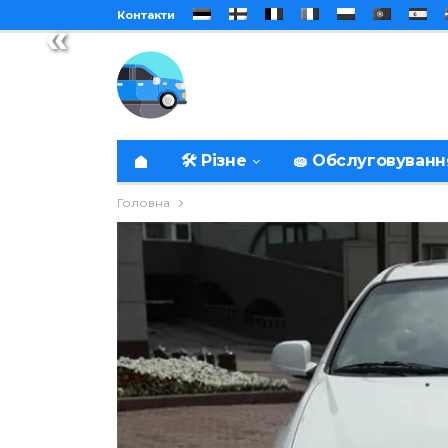
Контакти
«
🛠️ Різне
🧽 Обслуговуванн
Головна