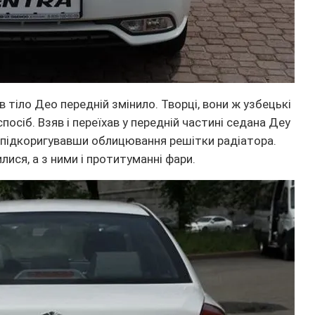
в тіло Део передній змінило. Творці, вони ж узбецькі
посіб. Взяв і переїхав у передній частині седана Деу
а підкоригувавши облицювання решітки радіатора.
ися, а з ними і протитуманні фари.