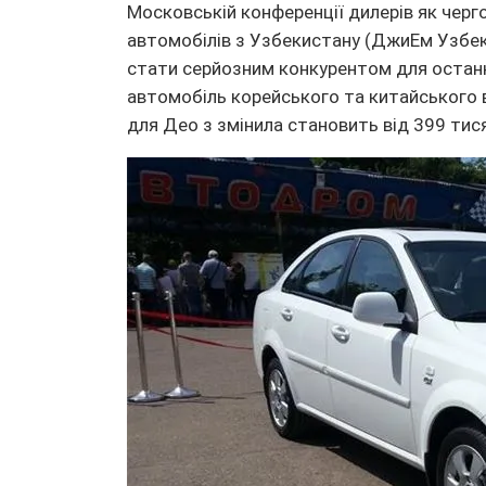
Московській конференції дилерів як черг
автомобілів з Узбекистану (ДжиЕм Узбек
стати серйозним конкурентом для останн
автомобіль корейського та китайського в
для Део з змінила становить від 399 тися