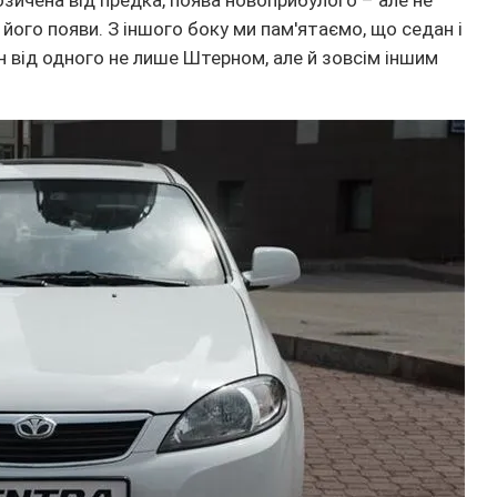
ичена від предка, поява новоприбулого – але не
 його появи. З іншого боку ми пам'ятаємо, що седан і
 від одного не лише Штерном, але й зовсім іншим