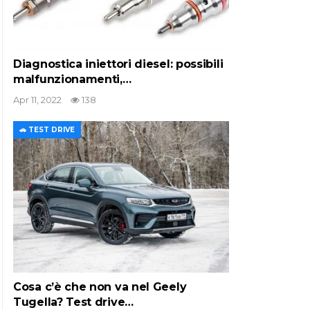
Diagnostica iniettori diesel: possibili
malfunzionamenti,…
Apr 11, 2022
138
🚗 TEST DRIVE
Cosa c’è che non va nel Geely
Tugella? Test drive…