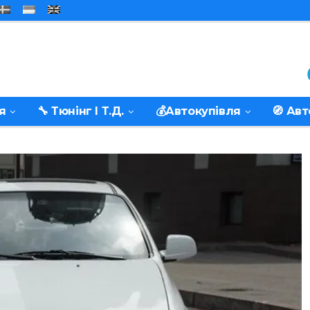
я
🔧 Тюнінг І Т.д.
💰Автокупівля
🧭 Ав