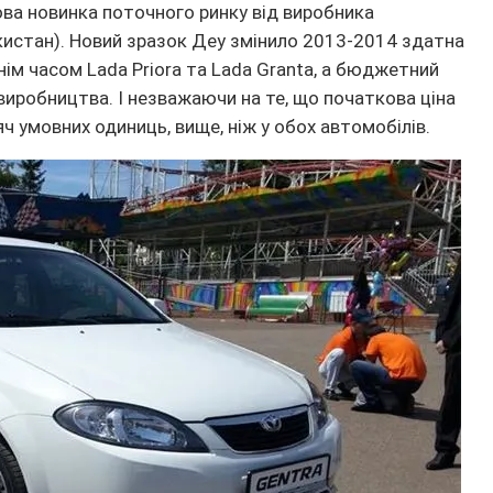
ова новинка поточного ринку від виробника
истан). Новий зразок Деу змінило 2013-2014 здатна
ім часом Lada Priora та Lada Granta, а бюджетний
иробництва. І незважаючи на те, що початкова ціна
ч умовних одиниць, вище, ніж у обох автомобілів.