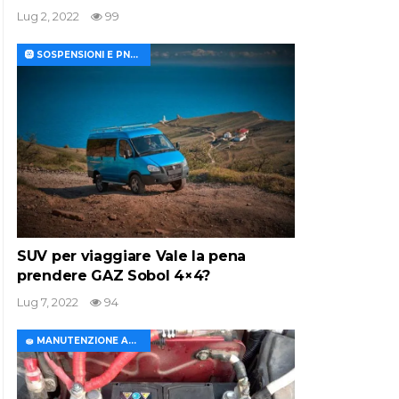
Lug 2, 2022
99
🛞 SOSPENSIONI E PNEUMATICI
SUV per viaggiare Vale la pena
prendere GAZ Sobol 4×4?
Lug 7, 2022
94
🧽 MANUTENZIONE AUTO