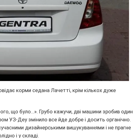
овідає корми седана Лачетті, крім кількох дуже
з того, що було…». Грубо кажучи, дві машини зробив один
єром УЗ-Деу змінило все йде добре і досить органічно.
 сучасними дизайнерськими вишукуваннями і не прагне
лідно і у складі.