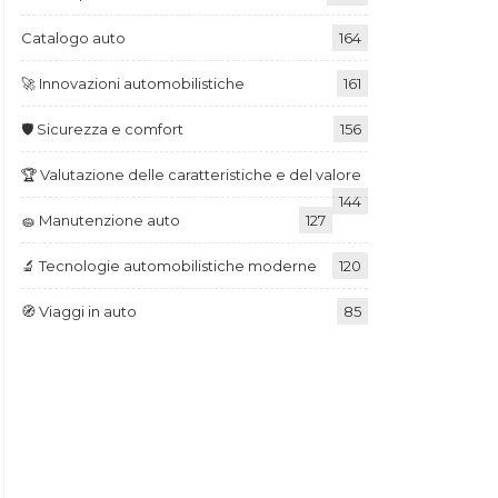
Catalogo auto
164
🚀 Innovazioni automobilistiche
161
🛡️ Sicurezza e comfort
156
🏆 Valutazione delle caratteristiche e del valore
144
🧽 Manutenzione auto
127
🔬 Tecnologie automobilistiche moderne
120
🧭 Viaggi in auto
85