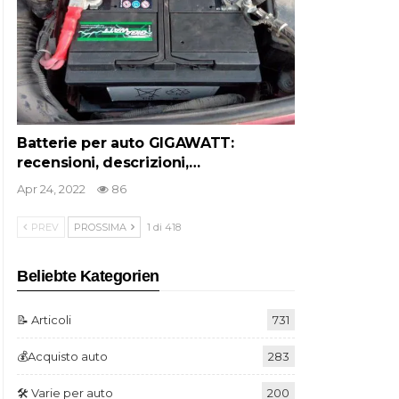
Batterie per auto GIGAWATT:
recensioni, descrizioni,…
Apr 24, 2022
86
PREV
PROSSIMA
1 di 418
Beliebte Kategorien
📝 Articoli
731
💰Acquisto auto
283
🛠️ Varie per auto
200