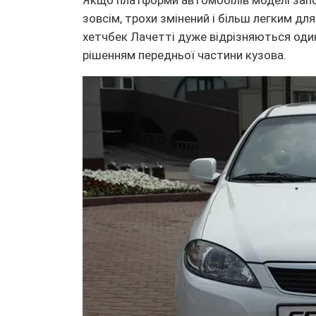
Якщо платформи автомобілів моделі запоз
зовсім, трохи змінений і більш легким для
хетчбек Лачетті дуже відрізняються один
рішенням передньої частини кузова.