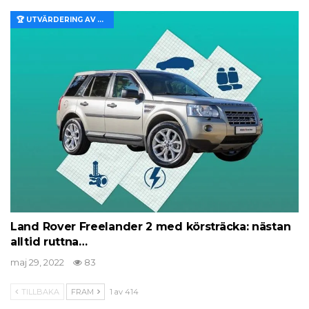
🏆 UTVÄRDERING AV EGENSKAPER OCH VÄRDE
Land Rover Freelander 2 med körsträcka: nästan
alltid ruttna…
maj 29, 2022
83
TILLBAKA
FRAM
1 av 414