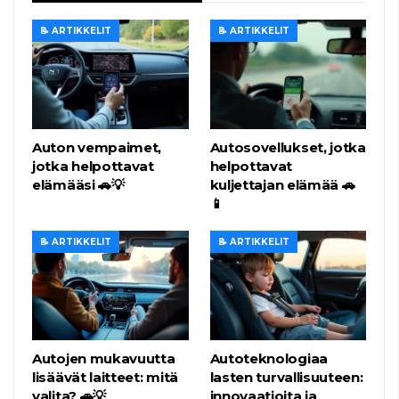
📝 ARTIKKELIT
📝 ARTIKKELIT
Auton vempaimet,
Autosovellukset, jotka
jotka helpottavat
helpottavat
elämääsi 🚗💡
kuljettajan elämää 🚗
📱
📝 ARTIKKELIT
📝 ARTIKKELIT
Autojen mukavuutta
Autoteknologiaa
lisäävät laitteet: mitä
lasten turvallisuuteen:
valita? 🚗💡
innovaatioita ja