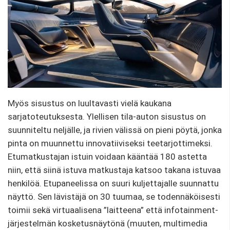
Myös sisustus on luultavasti vielä kaukana
sarjatoteutuksesta. Ylellisen tila-auton sisustus on
suunniteltu neljälle, ja rivien välissä on pieni pöytä, jonka
pinta on muunnettu innovatiiviseksi teetarjottimeksi.
Etumatkustajan istuin voidaan kääntää 180 astetta
niin, että siinä istuva matkustaja katsoo takana istuvaa
henkilöä. Etupaneelissa on suuri kuljettajalle suunnattu
näyttö. Sen lävistäjä on 30 tuumaa, se todennäköisesti
toimii sekä virtuaalisena ”laitteena” että infotainment-
järjestelmän kosketusnäytönä (muuten, multimedia