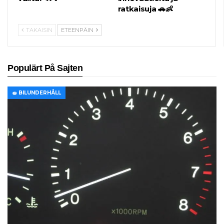
ratkaisuja 🚗👶
TAKAISIN
ETEENPÄIN
Populärt På Sajten
🧽 BILUNDERHÅLL