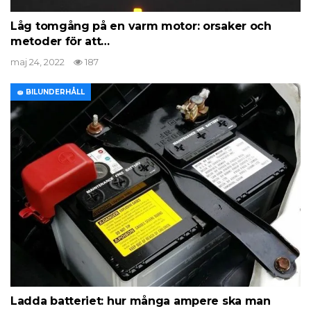
Låg tomgång på en varm motor: orsaker och
metoder för att…
maj 24, 2022
187
🧽 BILUNDERHÅLL
Ladda batteriet: hur många ampere ska man