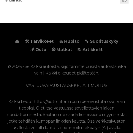
🧭 Bilresor
89
🛠️ Tarvikkeet
🧽 Huolto
🔧 Suorituskyky
💰 Osto
🧭 Matkat
📝 Artikkelit
© 2026 - 🚙 Kaikki autoista, kirjoitamme uusista autoista eikä
vain | Kaikki oikeudet pidätetään.
VASTUUVAPAUSLAUSEKE JA ILMOITUS
Kaikki tiedot
https://auto.inform.com.de
-sivustolla ovat vain
tiedoksi. Olet itse vastuussa sovellettavien lakien
noudattamisesta. Saatamme saada komissioita myynneistä,
jotka tehdään kumppanilinkkien kautta. Osa verkkosivuston
sisällöstä voi olla luotu tai optimoitu tekoälyn (AI) avulla.