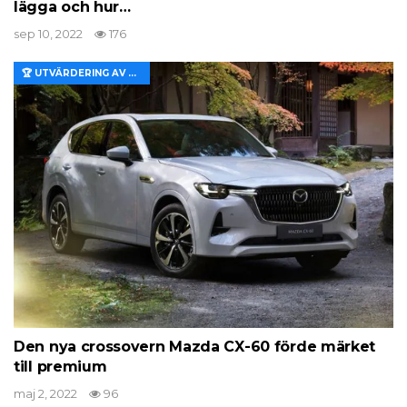
lägga och hur…
sep 10, 2022
176
🏆 UTVÄRDERING AV EGENSKAPER OCH VÄRDE
Den nya crossovern Mazda CX-60 förde märket
till premium
maj 2, 2022
96