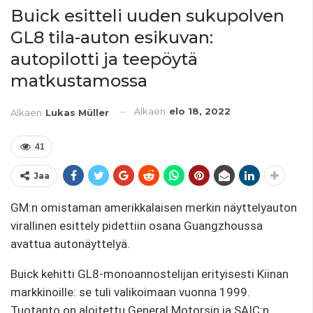
Buick esitteli uuden sukupolven
GL8 tila-auton esikuvan:
autopilotti ja teepöytä
matkustamossa
Alkaen
elo 18, 2022
Alkaen
Lukas Müller
41
Jaa
GM:n omistaman amerikkalaisen merkin näyttelyauton
virallinen esittely pidettiin osana Guangzhoussa
avattua autonäyttelyä.
Buick kehitti GL8-monoannostelijan erityisesti Kiinan
markkinoille: se tuli valikoimaan vuonna 1999.
Tuotanto on aloitettu General Motorsin ja SAIC:n