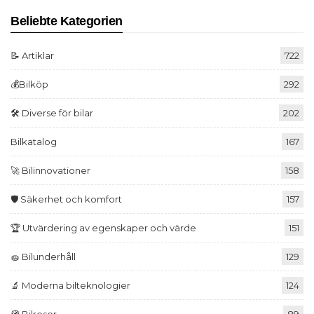
Beliebte Kategorien
📝 Artiklar
722
💰Bilköp
292
🛠️ Diverse för bilar
202
Bilkatalog
167
🚀 Bilinnovationer
158
🛡️ Säkerhet och komfort
157
🏆 Utvärdering av egenskaper och värde
151
🧽 Bilunderhåll
129
🔬 Moderna bilteknologier
124