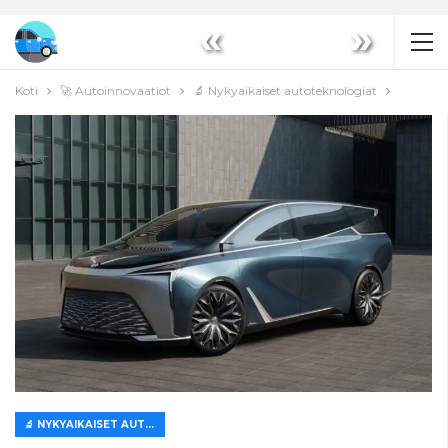
«
»
Koti
🚀 Autoinnovaatiot
🔬 Nykyaikaiset autoteknologiat
🔬 NYKYAIKAISET AUTOTEKNOLOGIAT