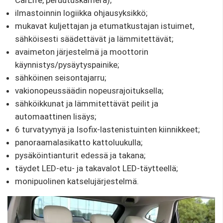
CarLife, peruutuskamera);
ilmastoinnin logiikka ohjausyksikkö;
mukavat kuljettajan ja etumatkustajan istuimet,
sähköisesti säädettävät ja lämmitettävät;
avaimeton järjestelmä ja moottorin
käynnistys/pysäytyspainike;
sähköinen seisontajarru;
vakionopeussäädin nopeusrajoituksella;
sähköikkunat ja lämmitettävät peilit ja
automaattinen lisäys;
6 turvatyynyä ja Isofix-lastenistuinten kiinnikkeet;
panoraamalasikatto kattoluukulla;
pysäköintianturit edessä ja takana;
täydet LED-etu- ja takavalot LED-täytteellä;
monipuolinen katselujärjestelmä.