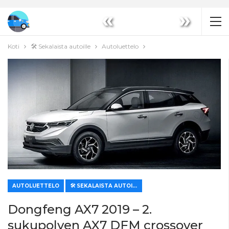
«
»
Koti
🛠️ Sekalaista autoille
Autoluettelo
AUTOLUETTELO
🛠️ SEKALAISTA AUTOILLE
Dongfeng AX7 2019 – 2.
sukupolven AX7 DFM crossover