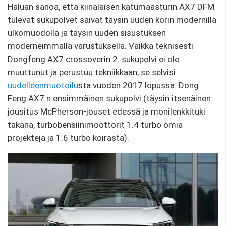
Haluan sanoa, että kiinalaisen katumaasturin AX7 DFM
tulevat sukupolvet saivat täysin uuden korin modernilla
ulkomuodolla ja täysin uuden sisustuksen
moderneimmalla varustuksella. Vaikka teknisesti
Dongfeng AX7 crossoverin 2. sukupolvi ei ole
muuttunut ja perustuu tekniikkaan, se selvisi
uudelleenmuotoilu
sta vuoden 2017 lopussa. Dong
Feng AX7:n ensimmäinen sukupolvi (täysin itsenäinen
jousitus McPherson-jouset edessä ja monilenkkituki
takana, turbobensiinimoottorit 1.4 turbo omia
projekteja ja 1.6 turbo koirasta).