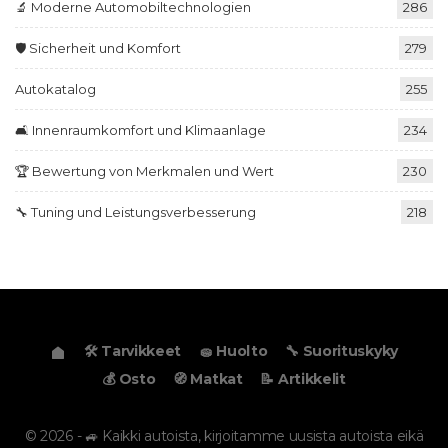
🔬 Moderne Automobiltechnologien
286
🛡️ Sicherheit und Komfort
279
Autokatalog
255
🛋️ Innenraumkomfort und Klimaanlage
234
🏆 Bewertung von Merkmalen und Wert
230
🔧 Tuning und Leistungsverbesserung
218
🛠️ Tarvikkeet
🧽 Huolto
🔧 Suorituskyky
💰 Osto
🧭 Matkat
📝 Artikkelit
© 2026 - 🚙 Kaikki autoista, kirjoitamme uusista autoista eikä