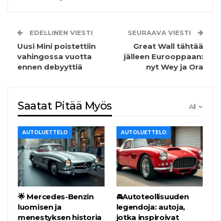
EDELLINEN VIESTI
SEURAAVA VIESTI
Uusi Mini poistettiin
Great Wall tähtää
vahingossa vuotta
jälleen Eurooppaan:
ennen debyyttiä
nyt Wey ja Ora
Saatat Pitää Myös
All
AUTOLUETTELO
AUTOLUETTELO
🌟 Mercedes-Benzin
🚘Autoteollisuuden
luomisen ja
legendoja: autoja,
menestyksen historia
jotka inspiroivat