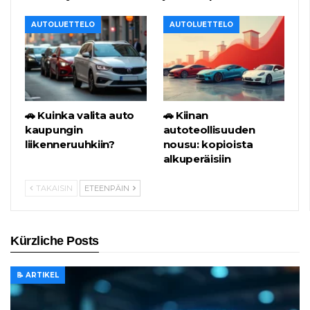
AUTOLUETTELO
AUTOLUETTELO
🚗 Kuinka valita auto
🚗 Kiinan
kaupungin
autoteollisuuden
liikenneruuhkiin?
nousu: kopioista
alkuperäisiin
TAKAISIN
ETEENPÄIN
Kürzliche Posts
📝 ARTIKEL