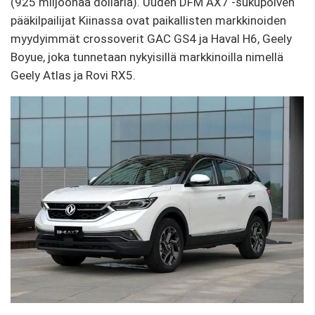
(925 miljoonaa dollaria). Uuden DFM AX7 -sukupolven
pääkilpailijat Kiinassa ovat paikallisten markkinoiden
myydyimmät crossoverit GAC GS4 ja Haval H6, Geely
Boyue, joka tunnetaan nykyisillä markkinoilla nimellä
Geely Atlas ja Rovi RX5.