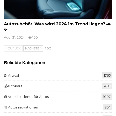
Autozubehör: Was wird 2024 im Trend liegen? 🚗
✨
Aug. 31, 2024
160
ZURÜCK
NÄCHSTE
1 302
Beliebte Kategorien
📝 Artikel
1765
💰Autokauf
1458
🛠️ Verschiedenes für Autos
1007
🚀 Autoinnovationen
854