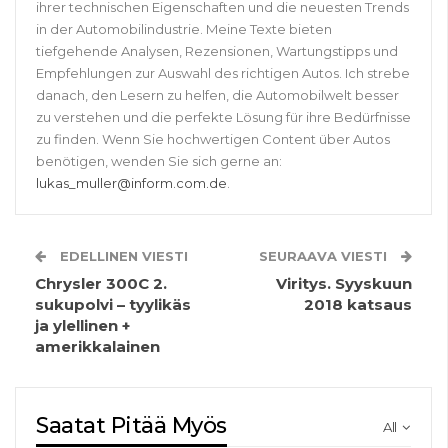
ihrer technischen Eigenschaften und die neuesten Trends
in der Automobilindustrie. Meine Texte bieten
tiefgehende Analysen, Rezensionen, Wartungstipps und
Empfehlungen zur Auswahl des richtigen Autos. Ich strebe
danach, den Lesern zu helfen, die Automobilwelt besser
zu verstehen und die perfekte Lösung für ihre Bedürfnisse
zu finden. Wenn Sie hochwertigen Content über Autos
benötigen, wenden Sie sich gerne an:
lukas_muller@inform.com.de
.
EDELLINEN VIESTI
SEURAAVA VIESTI
Chrysler 300C 2.
Viritys. Syyskuun
sukupolvi – tyylikäs
2018 katsaus
ja ylellinen +
amerikkalainen
Saatat Pitää Myös
All