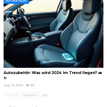
AUTOKATALOG
Autozubehör: Was wird 2024 im Trend liegen? 🚗
✨
Aug. 31, 2024
160
ZURÜCK
NÄCHSTE
1 302