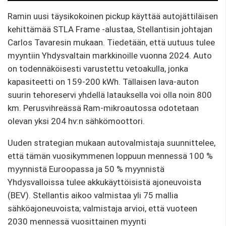
Ramin uusi täysikokoinen pickup käyttää autojättiläisen
kehittämää STLA Frame -alustaa, Stellantisin johtajan
Carlos Tavaresin mukaan. Tiedetään, että uutuus tulee
myyntiin Yhdysvaltain markkinoille vuonna 2024. Auto
on todennäköisesti varustettu vetoakulla, jonka
kapasiteetti on 159-200 kWh. Tällaisen lava-auton
suurin tehoreservi yhdellä latauksella voi olla noin 800
km. Perusvihreässä Ram-mikroautossa odotetaan
olevan yksi 204 hv:n sähkömoottori.
Uuden strategian mukaan autovalmistaja suunnittelee,
että tämän vuosikymmenen loppuun mennessä 100 %
myynnistä Euroopassa ja 50 % myynnistä
Yhdysvalloissa tulee akkukäyttöisistä ajoneuvoista
(BEV). Stellantis aikoo valmistaa yli 75 mallia
sähköajoneuvoista; valmistaja arvioi, että vuoteen
2030 mennessä vuosittainen myynti