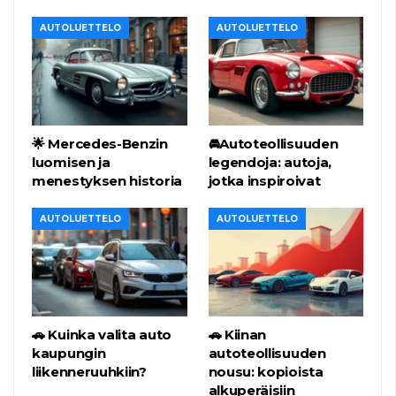
AUTOLUETTELO
AUTOLUETTELO
🌟 Mercedes-Benzin
🚘Autoteollisuuden
luomisen ja
legendoja: autoja,
menestyksen historia
jotka inspiroivat
AUTOLUETTELO
AUTOLUETTELO
🚗 Kuinka valita auto
🚗 Kiinan
kaupungin
autoteollisuuden
liikenneruuhkiin?
nousu: kopioista
alkuperäisiin