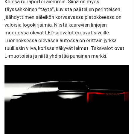
Kolesa.ru raportoi aiemmin. Siinä on myös
täyssähköinen ”täyte”, kuvista päätellen perinteisen
jäähdyttimen säleikön korvaavassa pistokkeessa on
valoisia logokirjaimia. Niistä kaarevien linjojen
muodossa olevat LED-ajovalot eroavat sivuille.
Luonnoksessa olevassa autossa on erittäin jyrkkä
tuulilasin viiva, korissa näkyvät leimat. Takavalot ovat
L-muotoisia ja niitä yhdistää punainen merkki.