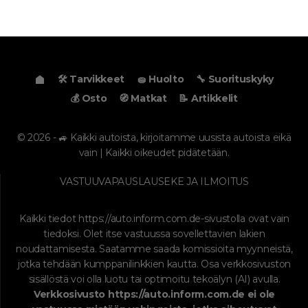
🛠️ Tarvikkeet
🧽 Huolto
🔧 Suorituskyky
💰 Osto
🧭 Matkat
📝 Artikkelit
© 2026 - 🚙 Kaikki autoista, kirjoitamme uusista autoista eikä
vain | Kaikki oikeudet pidätetään.
VASTUUVAPAUSLAUSEKE JA ILMOITUS
Kaikki tiedot
https://auto.inform.com.de
-sivustolla ovat vain
tiedoksi. Olet itse vastuussa sovellettavien lakien
noudattamisesta. Saatamme saada komissioita myynneistä,
jotka tehdään kumppanilinkkien kautta. Osa verkkosivuston
sisällöstä voi olla luotu tai optimoitu tekoälyn (AI) avulla.
Verkkosivusto
https://auto.inform.com.de
ei ole