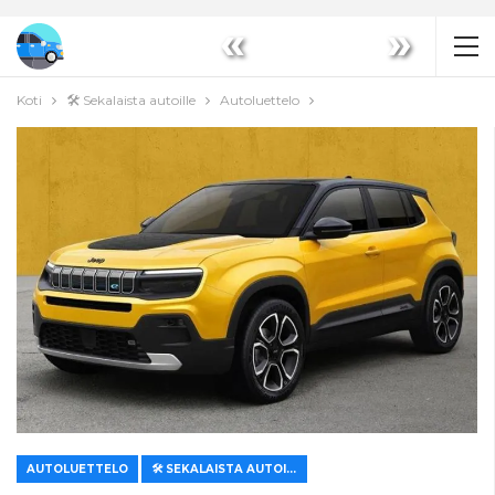
«
»
Koti
🛠️ Sekalaista autoille
Autoluettelo
AUTOLUETTELO
🛠️ SEKALAISTA AUTOILLE