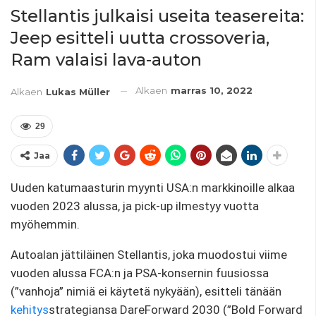
Stellantis julkaisi useita teasereita:
Jeep esitteli uutta crossoveria,
Ram valaisi lava-auton
Alkaen
marras 10, 2022
Alkaen
Lukas Müller
29
Jaa
Uuden katumaasturin myynti USA:n markkinoille alkaa
vuoden 2023 alussa, ja pick-up ilmestyy vuotta
myöhemmin.
Autoalan jättiläinen Stellantis, joka muodostui viime
vuoden alussa FCA:n ja PSA-konsernin fuusiossa
(”vanhoja” nimiä ei käytetä nykyään), esitteli tänään
kehitys
strategiansa DareForward 2030 (”Bold Forward