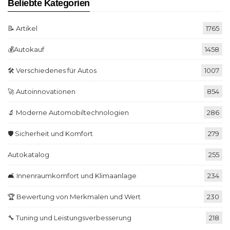
Beliebte Kategorien
📝 Artikel
1765
💰Autokauf
1458
🛠️ Verschiedenes für Autos
1007
🚀 Autoinnovationen
854
🔬 Moderne Automobiltechnologien
286
🛡️ Sicherheit und Komfort
279
Autokatalog
255
🛋️ Innenraumkomfort und Klimaanlage
234
🏆 Bewertung von Merkmalen und Wert
230
🔧 Tuning und Leistungsverbesserung
218