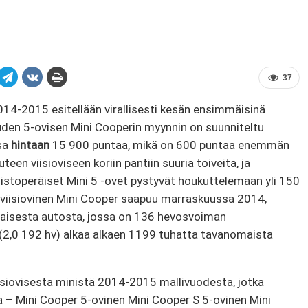
37
14-2015 esitellään virallisesti kesän ensimmäisinä
Uuden 5-ovisen Mini Cooperin myynnin on suunniteltu
sa
hintaan
15 900 puntaa, mikä on 600 puntaa enemmän
een viisioviseen koriin pantiin suuria toiveita, ja
stoperäiset Mini 5 -ovet pystyvät houkuttelemaan yli 150
n viisiovinen Mini Cooper saapuu marraskuussa 2014,
aisesta autosta, jossa on 136 hevosvoiman
a (2,0 192 hv) alkaa alkaen 1199 tuhatta tavanomaista
 viisiovisesta ministä 2014-2015 mallivuodesta, jotka
– Mini Cooper 5-ovinen Mini Cooper S 5-ovinen Mini