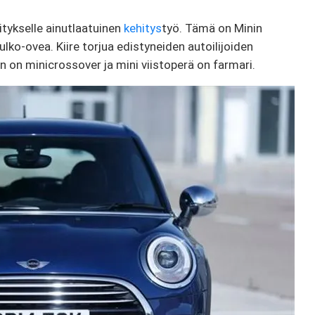
ritykselle ainutlaatuinen
kehitys
työ. Tämä on Minin
lko-ovea. Kiire torjua edistyneiden autoilijoiden
 on minicrossover ja mini viistoperä on farmari.