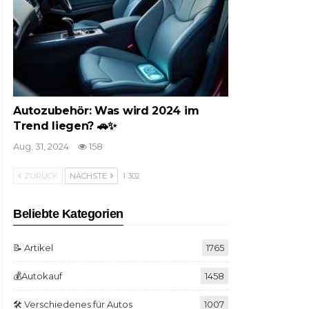
Autozubehör: Was wird 2024 im
Trend liegen? 🚗✨
Aug. 31, 2024
158
ZURÜCK
NÄCHSTE
1 302
Beliebte Kategorien
📝 Artikel
1765
💰Autokauf
1458
🛠️ Verschiedenes für Autos
1007