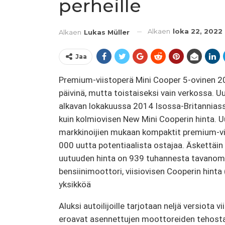
perheille
Alkaen
loka 22, 2022
Alkaen
Lukas Müller
Jaa
Premium-viistoperä Mini Cooper 5-ovinen 20
päivinä, mutta toistaiseksi vain verkossa. 
alkavan lokakuussa 2014 Isossa-Britannias
kuin kolmiovisen New Mini Cooperin hinta. Uut
markkinoijien mukaan kompaktit premium-vii
000 uutta potentiaalista ostajaa. Äskettäi
uutuuden hinta on 939 tuhannesta tavanom
bensiinimoottori, viisiovisen Cooperin hint
yksikköä
Aluksi autoilijoille tarjotaan neljä versiota
eroavat asennettujen moottoreiden tehosta 