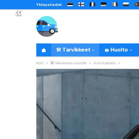
Yhteystiedot
«
🛠️ Tarvikkeet
🧽 Huolto
Koti
🛠️ Sekalaista autoille
Autoluettelo