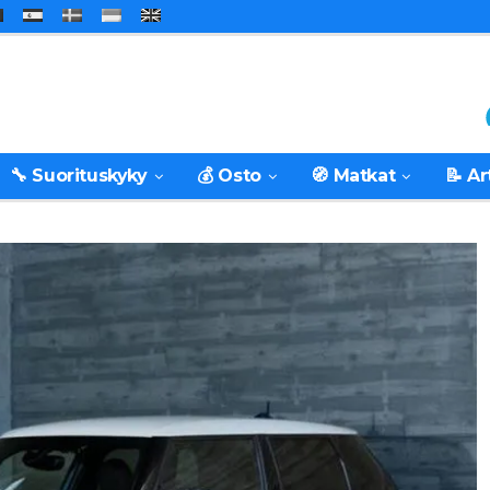
🔧 Suorituskyky
💰 Osto
🧭 Matkat
📝 Ar