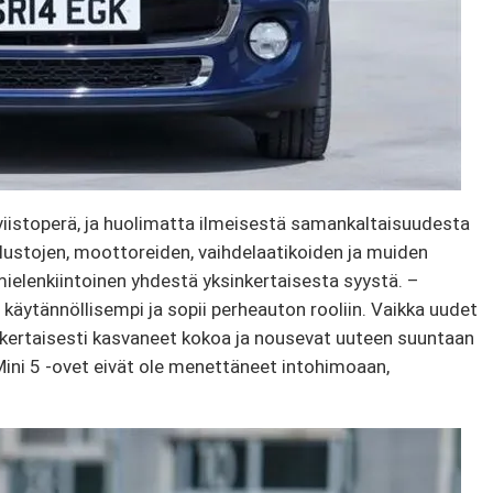
 viistoperä, ja huolimatta ilmeisestä samankaltaisuudesta
alustojen, moottoreiden, vaihdelaatikoiden ja muiden
mielenkiintoinen yhdestä yksinkertaisesta syystä. –
, käytännöllisempi ja sopii perheauton rooliin. Vaikka uudet
kertaisesti kasvaneet kokoa ja nousevat uuteen suuntaan
 Mini 5 -ovet eivät ole menettäneet intohimoaan,