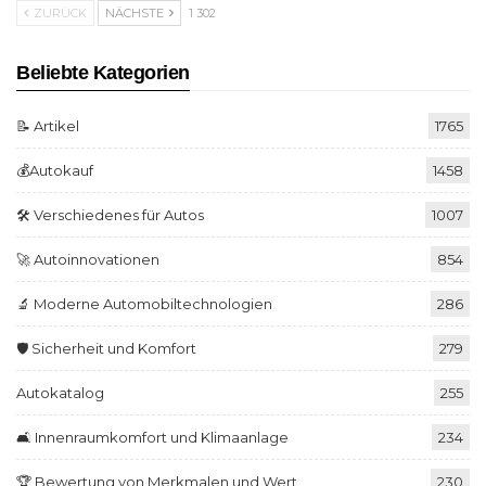
ZURÜCK
NÄCHSTE
1 302
Beliebte Kategorien
📝 Artikel
1765
💰Autokauf
1458
🛠️ Verschiedenes für Autos
1007
🚀 Autoinnovationen
854
🔬 Moderne Automobiltechnologien
286
🛡️ Sicherheit und Komfort
279
Autokatalog
255
🛋️ Innenraumkomfort und Klimaanlage
234
🏆 Bewertung von Merkmalen und Wert
230