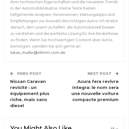
ihrer technischen Eigenschaften und die neuesten Trends
in der Automobilindustrie. Meine Texte bieten
tiefgehende Analysen, Rezensionen, Wartungstipps und
Empfehlungen zur Auswahl des richtigen Autos. Ich strebe
danach, den Lesern zu helfen, die Automobilwelt besser
zu verstehen und die perfekte Lösung für ihre Bedürfnisse
zu finden. Wenn Sie hochwertigen Content über Autos
benötigen, wenden Sie sich gerne an:
lukas_muller@inform.com.de
.
PREV POST
NEXT POST
Nissan Caravan
Acura fera revivre
revisité : un
Integra: le nom sera
équipement plus
une nouvelle voiture
riche, mais sans
compacte premium
diesel
You Might Also Like
All