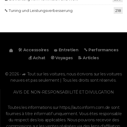
🔧 Tuning und Leistungsverbesserung
218
🛠️ Accessoires
🧽 Entretien
🔧 Performances
💰 Achat
🧭 Voyages
📝 Articles
© 2026 - 🚙 Tout sur les voitures, nous écrivons sur les voitures
neuves et pas seulement | Tous les droits sont réservés.
AVIS DE NON-RESPONSABILITÉ ET DIVULGATION
Toutes les informations sur
https://auto.inform.com.de
sont
fournies à titre informatif uniquement. Vous êtes responsable
du respect des lois applicables. Nous pouvons recevoir des
commissions sur les ventes réalisées via des liens d'affiliation.