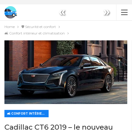
«
»
Home
🛡️ Sécurité et confort
🛋️ Confort intérieur et climatisation
🛋️ CONFORT INTÉRIEUR ET CLIMATISATION
Cadillac CT6 2019 – le nouveau