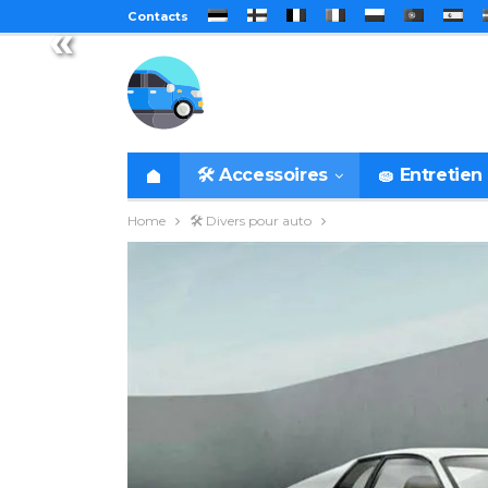
Contacts
«
🛠️ Accessoires
🧽 Entretien
Home
🛠️ Divers pour auto