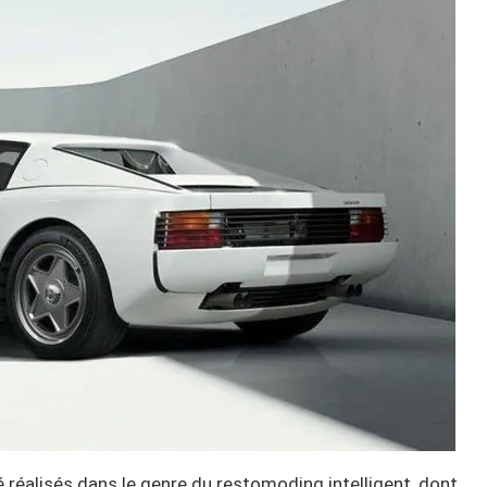
é réalisés dans le genre du restomoding intelligent, dont