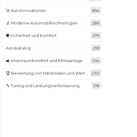
🚀 Autoinnovationen
854
🔬 Moderne Automobiltechnologien
286
🛡️ Sicherheit und Komfort
279
Autokatalog
255
🛋️ Innenraumkomfort und Klimaanlage
234
🏆 Bewertung von Merkmalen und Wert
230
🔧 Tuning und Leistungsverbesserung
218