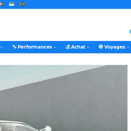
🔧 Performances
💰 Achat
🧭 Voyages