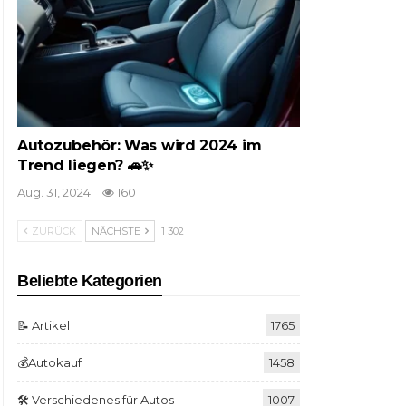
Autozubehör: Was wird 2024 im
Trend liegen? 🚗✨
Aug. 31, 2024
160
ZURÜCK
NÄCHSTE
1 302
Beliebte Kategorien
📝 Artikel
1765
💰Autokauf
1458
🛠️ Verschiedenes für Autos
1007