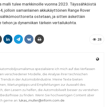
 malli tulee markkinoille vuonna 2023. Täyssähköistä
4, jolloin samanlainen akkukäyttöinen Range Rover
sähkömoottoreita ostetaan, ja sitten äskettäin
 tehon ja dynamiikan tärkein vertailukohta.
28
Automobiljournalismus spezialisiere ich mich auf das Verfassen
ten verschiedener Modelle, die Analyse ihrer technischen
Trends in der Automobilindustrie. Meine Texte bieten
nen, Wartungstipps und Empfehlungen zur Auswahl des
ch, den Lesern zu helfen, die Automobilwelt besser zu verstehen
e Bedürfnisse zu finden. Wenn Sie hochwertigen Content über
ch gerne an:
lukas_muller@inform.com.de
.