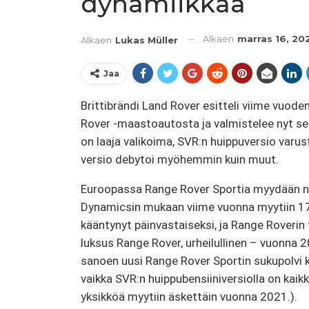
dynamiikkaa
Alkaen
marras 16, 20
Alkaen
Lukas Müller
Jaa
Brittibrändi Land Rover esitteli viime vuod
Rover -maastoautosta ja valmistelee nyt sen 
on laaja valikoima, SVR:n huippuversio var
versio debytoi myöhemmin kuin muut.
Euroopassa Range Rover Sportia myydään n
Dynamicsin mukaan viime vuonna myytiin 17 1
kääntynyt päinvastaiseksi, ja Range Roveri
luksus Range Rover, urheilullinen – vuonna 
sanoen uusi Range Rover Sportin sukupolvi k
vaikka SVR:n huippubensiiniversiolla on ka
yksikköä myytiin äskettäin vuonna 2021.).