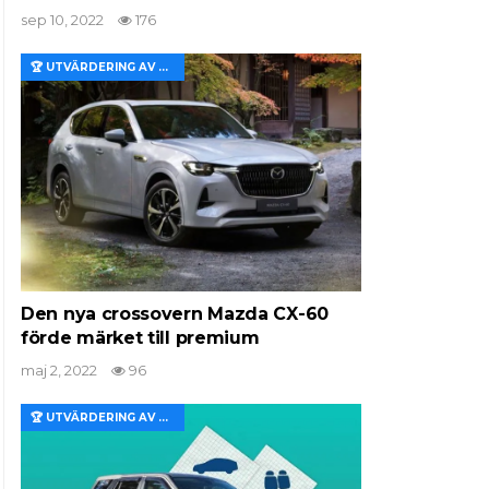
sep 10, 2022
176
🏆 UTVÄRDERING AV EGENSKAPER OCH VÄRDE
Den nya crossovern Mazda CX-60
förde märket till premium
maj 2, 2022
96
🏆 UTVÄRDERING AV EGENSKAPER OCH VÄRDE