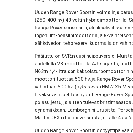
Uuden Range Rover Sportin voimalinja perust
(250-400 hv) 48 voltin hybridimoottorilla. S
Range Rover ennen sitä, eli akselivälissä on
Ingenium-bensiinimoottorin ja 8-vaihteisen v
sähkövedon tehoreservi kuormalla on vähin
Pääjuttu on SVR:n uusi huippuversio. Muista 
ahdellulla V8-moottorilla AJ-sarjasta, mu
N63:n 4,4-litraisen kaksoisturbomoottorin 
moottori tuottaa 530 hv, ja Range Rover Spo
vähintään 600 hv. (nykyisessä BMW X5 M:ss
Lisäksi vaihtoehtoa hybridi Range Rover Sp
poissuljettu, ja sitten tulevat brittimaasto
dynamiikkaan. Lamborghini Urusista, Porsch
Martin DBX:n huippuversiosta, eli alle 4 sa ”s
Uuden Range Rover Sportin debyyttipäivää ei 