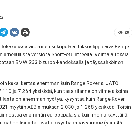
22
28
en lokakuussa viidennen sukupolven luksuslippulaiva Range
urheilullista versiota Sport-etuliitteellä. Voimalaitoksia
ustetaan BMW S63 biturbo-kahdeksalla ja täyssähköinen
oin kaksi kertaa enemmän kuin Range Roveria, JATO
10 ja 7 264 yksikköä, kun taas tilanne on viime aikoina
n tilasta on enemmän hyötyä. kysyntää kuin Range Rover
2021 myytiin AEB:n mukaan 2 030 ja 1 268 yksikköä. Toisin
iinnostaa enemmän eurooppalaisia ​​kuin monia käyttäjiä,
ikki mahdollisuudet lisätä myyntiä maassamme (vain 45