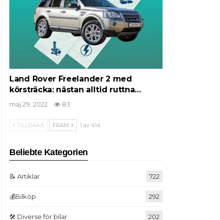
Land Rover Freelander 2 med
körsträcka: nästan alltid ruttna…
maj 29, 2022
83
TILLBAKA
FRAM
1 av 414
Beliebte Kategorien
📝 Artiklar
722
💰Bilköp
292
🛠️ Diverse för bilar
202