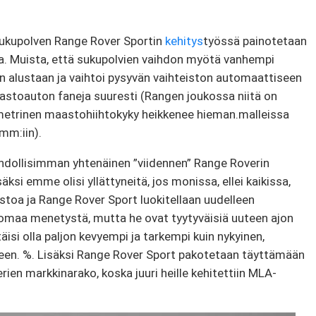
sukupolven Range Rover Sportin
kehitys
työssä painotetaan
a. Muista, että sukupolvien vaihdon myötä vanhempi
alustaan ​​ja vaihtoi pysyvän vaihteiston automaattiseen
astoauton faneja suuresti (Rangen joukossa niitä on
ometrinen maastohiihtokyky heikkenee hieman.malleissa
mm:iin).
hdollisimman yhtenäinen ”viidennen” Range Roverin
säksi emme olisi yllättyneitä, jos monissa, ellei kaikissa,
istoa ja Range Rover Sport luokitellaan uudelleen
omaa menetystä, mutta he ovat tyytyväisiä uuteen ajon
isi olla paljon kevyempi ja tarkempi kuin nykyinen,
teen. %. Lisäksi Range Rover Sport pakotetaan täyttämään
ien markkinarako, koska juuri heille kehitettiin MLA-