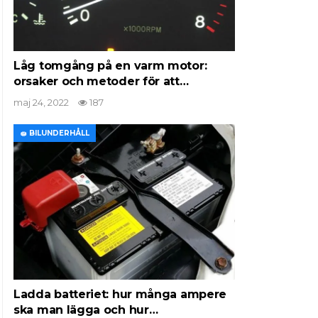
Låg tomgång på en varm motor:
orsaker och metoder för att…
maj 24, 2022
187
🧽 BILUNDERHÅLL
Ladda batteriet: hur många ampere
ska man lägga och hur…