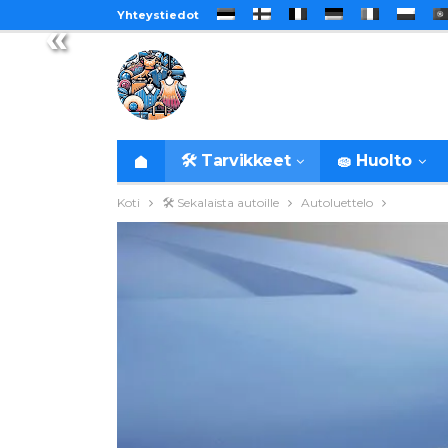
Yhteystiedot
«
🛠️ Tarvikkeet
🧽 Huolto
Koti
🛠️ Sekalaista autoille
Autoluettelo