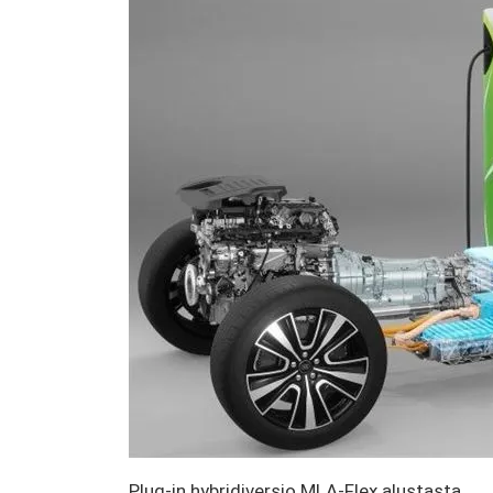
Plug-in hybridiversio MLA-Flex alustasta