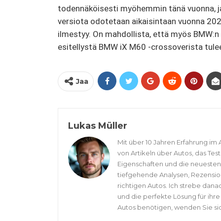
todennäköisesti myöhemmin tänä vuonna, ja
versiota odotetaan aikaisintaan vuonna 202
ilmestyy. On mahdollista, että myös BMW:n 
esitellystä BMW iX M60 -crossoverista tulee
Jaa
Lukas Müller
Mit über 10 Jahren Erfahrung im 
von Artikeln über Autos, das Tes
Eigenschaften und die neuesten 
tiefgehende Analysen, Rezensio
richtigen Autos. Ich strebe dana
und die perfekte Lösung für ihr
Autos benötigen, wenden Sie si