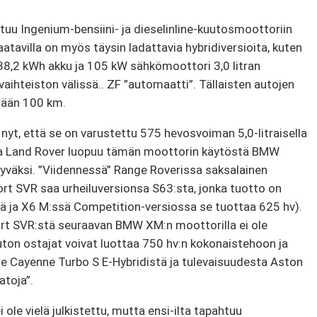
uu Ingenium-bensiini- ja dieselinline-kuutosmoottoriin
aatavilla on myös täysin ladattavia hybridiversioita, kuten
 38,2 kWh akku ja 105 kW sähkömoottori 3,0 litran
aihteiston välissä.. ZF ”automaatti”. Tällaisten autojen
tään 100 km.
nyt, että se on varustettu 575 hevosvoiman 5,0-litraisella
tta Land Rover luopuu tämän moottorin käytöstä BMW
hyväksi. ”Viidennessä” Range Roverissa saksalainen
rt SVR saa urheiluversionsa S63:sta, jonka tuotto on
ä ja X6 M:ssä Competition-versiossa se tuottaa 625 hv).
ort SVR:stä seuraavan BMW XM:n moottorilla ei ole
auton ostajat voivat luottaa 750 hv:n kokonaistehoon ja
e Cayenne Turbo S E-Hybridistä ja tulevaisuudesta Aston
atoja”.
ole vielä julkistettu, mutta ensi-ilta tapahtuu