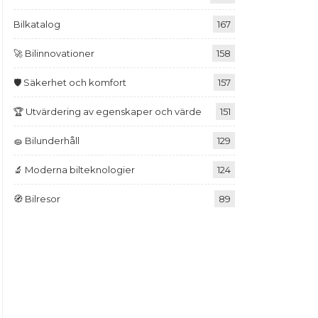
Bilkatalog
167
🚀 Bilinnovationer
158
🛡️ Säkerhet och komfort
157
🏆 Utvärdering av egenskaper och värde
151
🧽 Bilunderhåll
129
🔬 Moderna bilteknologier
124
🧭 Bilresor
89