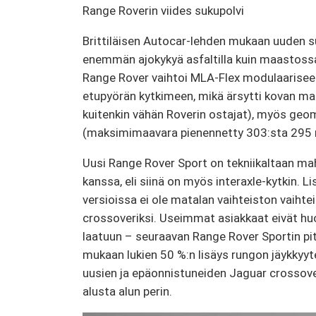
Range Roverin viides sukupolvi
Brittiläisen Autocar-lehden mukaan uuden 
enemmän ajokykyä asfaltilla kuin maastoss
Range Rover vaihtoi MLA-Flex modulaariseen 
etupyörän kytkimeen, mikä ärsytti kovan ma
kuitenkin vähän Roverin ostajat), myös ge
(maksimimaavara pienennetty 303:sta 295 
Uusi Range Rover Sport on tekniikaltaan ma
kanssa, eli siinä on myös interaxle-kytkin. Li
versioissa ei ole matalan vaihteiston vaihte
crossoveriksi. Useimmat asiakkaat eivät hu
laatuun – seuraavan Range Rover Sportin pitä
mukaan lukien 50 %:n lisäys rungon jäykkyy
uusien ja epäonnistuneiden Jaguar crossover
alusta alun perin.