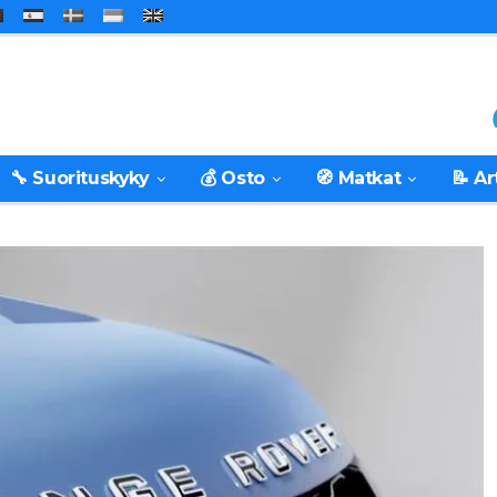
🔧 Suorituskyky
💰 Osto
🧭 Matkat
📝 Ar