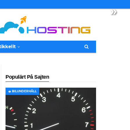
»
tikkelit
Populärt På Sajten
🧽 BILUNDERHÅLL