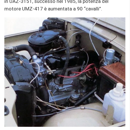
in UAZ-3151, successo nel 1985, la potenza del
motore UMZ-417 è aumentata a 90 “cavalli”.