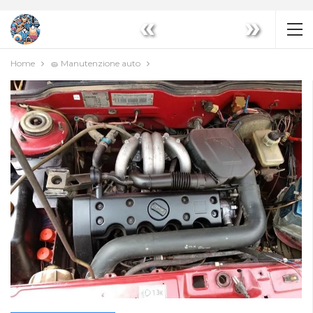
«
»
Home
🧽 Manutenzione auto