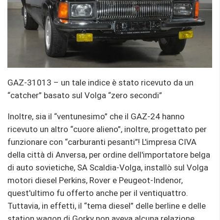
GAZ-31013 – un tale indice è stato ricevuto da un
“catcher” basato sul Volga “zero secondi”
Inoltre, sia il “ventunesimo” che il GAZ-24 hanno
ricevuto un altro “cuore alieno”, inoltre, progettato per
funzionare con “carburanti pesanti”! L'impresa CIVA
della città di Anversa, per ordine dell'importatore belga
di auto sovietiche, SA Scaldia-Volga, installò sul Volga
motori diesel Perkins, Rover e Peugeot-Indenor,
quest'ultimo fu offerto anche per il ventiquattro.
Tuttavia, in effetti, il “tema diesel” delle berline e delle
station wagon di Gorky non aveva alcuna relazione