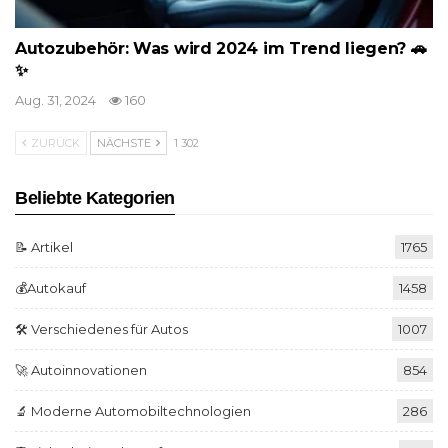
Autozubehör: Was wird 2024 im Trend liegen? 🚗
✨
Aug. 31, 2024
160
ZURÜCK
NÄCHSTE
1 302
Beliebte Kategorien
📝 Artikel
1765
💰Autokauf
1458
🛠️ Verschiedenes für Autos
1007
🚀 Autoinnovationen
854
🔬 Moderne Automobiltechnologien
286