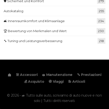
🛡️ Sicherheit und Komfort
279
Autokatalog
255
🛋️ Innenraumkomfort und Klimaanlage
234
🏆 Bewertung von Merkmalen und Wert
230
🔧 Tuning und Leistungsverbesserung
218
🛠️ Accessori
🧽 Manutenzione
🔧 Prestazioni
💰 Acquisto
🧭 Viaggi
📝 Articoli
© 2026 - 🚙 Tutto sulle auto, scriviamo di auto nuove e non
solo | Tutti i diritti riservati.