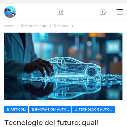
«
»
Home
🛠️ Varie per auto
📝 Articoli
📝 ARTICOLI
🚀 INNOVAZIONI AUTOMOBILISTICHE
🔬 TECNOLOGIE AUTOMOBILISTICHE MODERNE
Tecnologie del futuro: quali