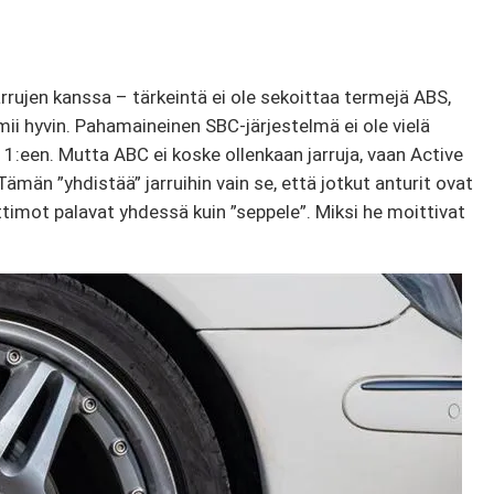
rrujen kanssa – tärkeintä ei ole sekoittaa termejä ABS,
ii hyvin. Pahamaineinen SBC-järjestelmä ei ole vielä
1:een. Mutta ABC ei koske ollenkaan jarruja, vaan Active
ämän ”yhdistää” jarruihin vain se, että jotkut anturit ovat
ttimot palavat yhdessä kuin ”seppele”. Miksi he moittivat