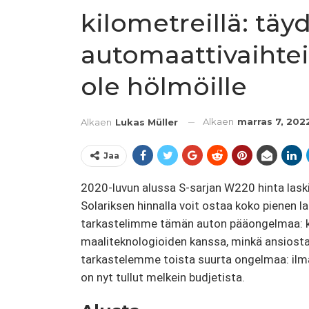
kilometreillä: täyd
automaattivaihtei
ole hölmöille
Alkaen
marras 7, 202
Alkaen
Lukas Müller
Jaa
2020-luvun alussa S-sarjan W220 hinta laski j
Solariksen hinnalla voit ostaa koko pienen 
tarkastelimme tämän auton pääongelmaa: kor
maaliteknologioiden kanssa, minkä ansiosta
tarkastelemme toista suurta ongelmaa: ilma
on nyt tullut melkein budjetista.