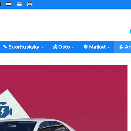
🔧 Suorituskyky
💰 Osto
🧭 Matkat
📝 Ar