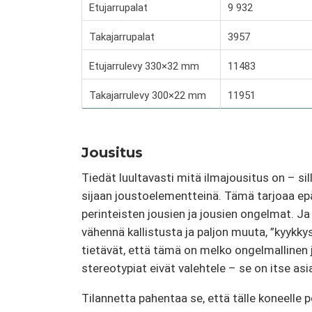
Etujarrupalat
9 932
Takajarrupalat
3957
Etujarrulevy 330×32 mm
11483
Takajarrulevy 300×22 mm
11951
Jousitus
Tiedät luultavasti mitä ilmajousitus on – sill
sijaan joustoelementteinä. Tämä tarjoaa e
perinteisten jousien ja jousien ongelmat. Ja 
vähennä kallistusta ja paljon muuta, ”kyykk
tietävät, että tämä on melko ongelmalline
stereotypiat eivät valehtele – se on itse as
Tilannetta pahentaa se, että tälle koneelle 