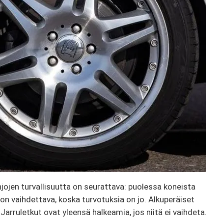
Linjojen turvallisuutta on seurattava: puolessa koneista
e on vaihdettava, koska turvotuksia on jo. Alkuperäiset
rruletkut ovat yleensä halkeamia, jos niitä ei vaihdeta.