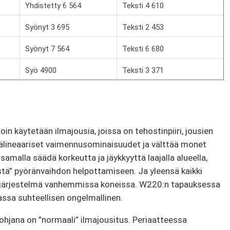
Yhdistetty 6 564
Teksti 4 610
Syönyt 3 695
Teksti 2 453
Syönyt 7 564
Teksti 6 680
Syö 4900
Teksti 3 371
oin käytetään ilmajousia, joissa on tehostinpiiri, jousien
pälineaariset vaimennusominaisuudet ja välttää monet
samalla säädä korkeutta ja jäykkyyttä laajalla alueella,
ystä” pyöränvaihdon helpottamiseen. Ja yleensä kaikki
n järjestelmä vanhemmissa koneissa. W220:n tapauksessa
iassa suhteellisen ongelmallinen.
pohjana on ”normaali” ilmajousitus. Periaatteessa