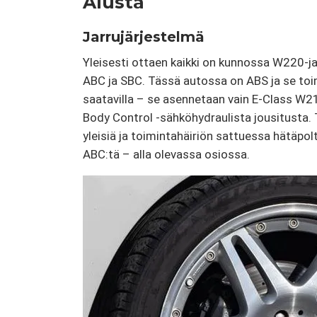
Alusta
Jarrujärjestelmä
Yleisesti ottaen kaikki on kunnossa W220-ja
ABC ja SBC. Tässä autossa on ABS ja se toim
saatavilla – se asennetaan vain E-Class W21
Body Control -sähköhydraulista jousitusta. T
yleisiä ja toimintahäiriön sattuessa hätäpol
ABC:tä – alla olevassa osiossa.