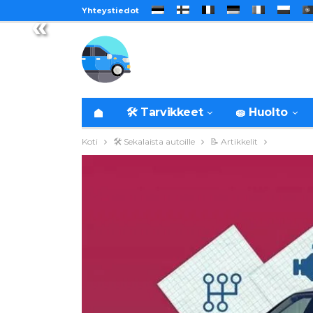
Yhteystiedot
«
🛠️ Tarvikkeet
🧽 Huolto
Koti
🛠️ Sekalaista autoille
📝 Artikkelit