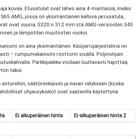
ei aja kovaa. Etusatulat ovat lähes aina 4-mäntäisiä, melko
 S65 AMG, jossa on yksimäntäinen kelluva jarrusatula,
Pyörät ovat suuria, S320:n 312 mm:stä AMG-versioiden 345
misen ja lämpötilan muutosten vuoksi.
nismi on aina yksimäntäinen. Käsijarrujärjestelmä on
ti – rumpumekanismi roottorin sisällä. Poljinohjain
autuskahvalla. Parkkipaikka voidaan luultavasti hajottaa,
tön takia.
ä antureihin, säätörenkaisiin ja navan välykseen (koska
Mahdolliset ohjausyksiköt ovat saatavilla käytettynä
ta
Ei alkuperäinen hinta
Ei-alkuperäinen hinta 2