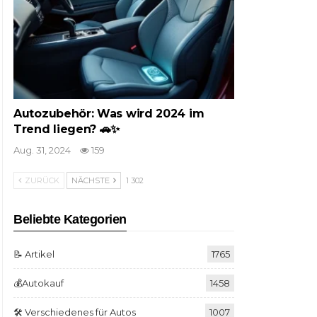
Autozubehör: Was wird 2024 im
Trend liegen? 🚗✨
Aug. 31, 2024
159
ZURÜCK
NÄCHSTE
1 302
Beliebte Kategorien
📝 Artikel
1765
💰Autokauf
1458
🛠️ Verschiedenes für Autos
1007