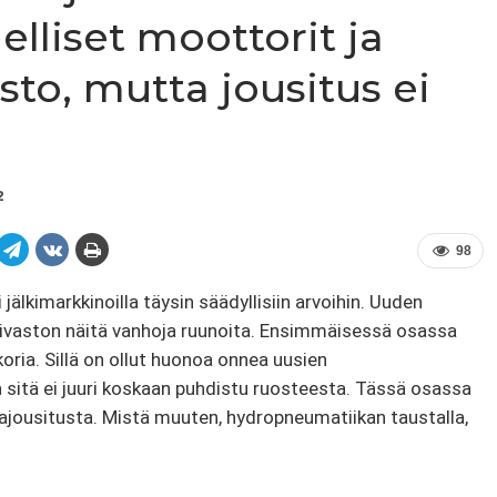
elliset moottorit ja
sto, mutta jousitus ei
2
98
älkimarkkinoilla täysin säädyllisiin arvoihin. Uuden
laivaston näitä vanhoja ruunoita. Ensimmäisessä osassa
ia. Sillä on ollut huonoa onnea uusien
 sitä ei juuri koskaan puhdistu ruosteesta. Tässä osassa
jousitusta. Mistä muuten, hydropneumatiikan taustalla,