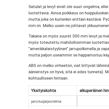
Satulat ja levyt eivät ole suuri ongelma, ell
luotettavia. Ainoa poikkeus on huippuluokan
mutta joka on kuitenkin erittäin kestävä. 
mm:iin. Melko usein ne johtavat ylikuumene
Takana on myös suuret 300 mm levyt ja meka
myös toteutettu mahdollisimman luotettavas
”amerikkalaistyylinen” jarrupolkimella ja vap
mutta paljon useammin se happamoituu käy
ABS on melko virheetön, viat liittyvät lähinn
äänieristys on hyvä, sitä ei edes tunneta). 
kohtuulliseen hintaan.
Yksityiskohta
alkuperäinen hin
jarrutusjärjestelmä