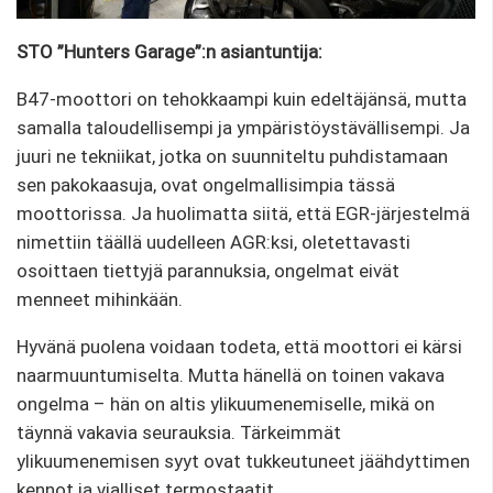
STO ”Hunters Garage”:n asiantuntija:
B47-moottori on tehokkaampi kuin edeltäjänsä, mutta
samalla taloudellisempi ja ympäristöystävällisempi. Ja
juuri ne tekniikat, jotka on suunniteltu puhdistamaan
sen pakokaasuja, ovat ongelmallisimpia tässä
moottorissa. Ja huolimatta siitä, että EGR-järjestelmä
nimettiin täällä uudelleen AGR:ksi, oletettavasti
osoittaen tiettyjä parannuksia, ongelmat eivät
menneet mihinkään.
Hyvänä puolena voidaan todeta, että moottori ei kärsi
naarmuuntumiselta. Mutta hänellä on toinen vakava
ongelma – hän on altis ylikuumenemiselle, mikä on
täynnä vakavia seurauksia. Tärkeimmät
ylikuumenemisen syyt ovat tukkeutuneet jäähdyttimen
kennot ja vialliset termostaatit.