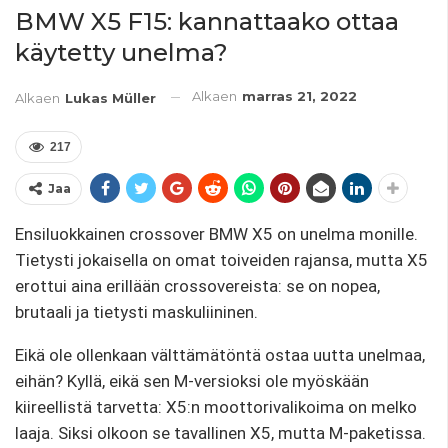
BMW X5 F15: kannattaako ottaa
käytetty unelma?
Alkaen
marras 21, 2022
Alkaen
Lukas Müller
217
Jaa
Ensiluokkainen crossover BMW X5 on unelma monille.
Tietysti jokaisella on omat toiveiden rajansa, mutta X5
erottui aina erillään crossovereista: se on nopea,
brutaali ja tietysti maskuliininen.
Eikä ole ollenkaan välttämätöntä ostaa uutta unelmaa,
eihän? Kyllä, eikä sen M-versioksi ole myöskään
kiireellistä tarvetta: X5:n moottorivalikoima on melko
laaja. Siksi olkoon se tavallinen X5, mutta M-paketissa.