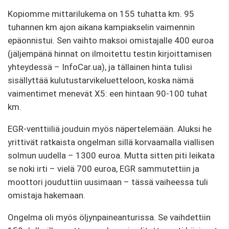
Kopiomme mittarilukema on 155 tuhatta km. 95
tuhannen km ajon aikana kampiakselin vaimennin
epäonnistui. Sen vaihto maksoi omistajalle 400 euroa
(jäljempänä hinnat on ilmoitettu testin kirjoittamisen
yhteydessä – InfoCar.ua), ja tällainen hinta tulisi
sisällyttää kulutustarvikeluetteloon, koska nämä
vaimentimet menevät X5: een hintaan 90-100 tuhat
km.
EGR-venttiiliä jouduin myös näpertelemään. Aluksi he
yrittivät ratkaista ongelman sillä korvaamalla viallisen
solmun uudella – 1300 euroa. Mutta sitten piti leikata
se noki irti – vielä 700 euroa, EGR sammutettiin ja
moottori jouduttiin uusimaan – tässä vaiheessa tuli
omistaja hakemaan.
Ongelma oli myös öljynpaineanturissa. Se vaihdettiin