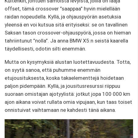
Kuitenkin, johtuen samoista levyistä, joilla on laaja
offset, tämä crossover ”saappaa” hyvin mielellään
raidan nopeudella. Kyllä, ja ohjauspyörän asetuksia
yleensä en voi kutsua sitä erityiseksi: se on tavallinen
Saksan tason crossover-ohjauspyörä, jossa on hieman
tahriintunut ”nolla”. Ja anna BMW X5:n seistä kaarella
täydellisesti, odotin silti enemmän.
Mutta on kysymyksiä alustan luotettavuudesta. Totta,
on syytä sanoa, että puhumme enemmän
etujousituksesta, koska takaelementtejä hoidetaan
paljon pidempään. Kyllä, ja jousitusresurssi riippuu
suoraan omistajan ajotyylistä: jotkut jopa 100 000 km
ajon aikana voivat rullata omia vipujaan, kun taas toiset
onnistuivat vaihtamaan ne kahdesti tänä aikana.