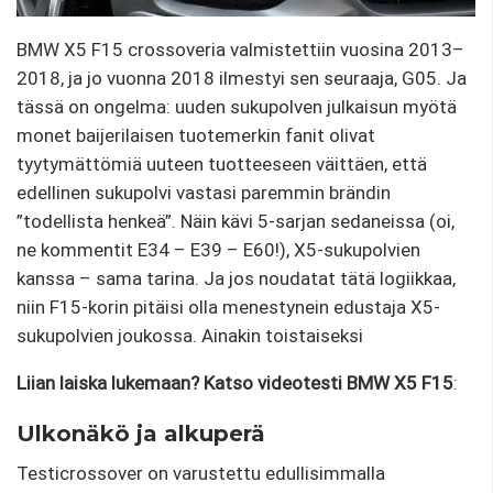
BMW X5 F15 crossoveria valmistettiin vuosina 2013–
2018, ja jo vuonna 2018 ilmestyi sen seuraaja, G05. Ja
tässä on ongelma: uuden sukupolven julkaisun myötä
monet baijerilaisen tuotemerkin fanit olivat
tyytymättömiä uuteen tuotteeseen väittäen, että
edellinen sukupolvi vastasi paremmin brändin
”todellista henkeä”. Näin kävi 5-sarjan sedaneissa (oi,
ne kommentit E34 – E39 – E60!), X5-sukupolvien
kanssa – sama tarina. Ja jos noudatat tätä logiikkaa,
niin F15-korin pitäisi olla menestynein edustaja X5-
sukupolvien joukossa. Ainakin toistaiseksi
Liian laiska lukemaan? Katso
videotesti BMW X5 F15
:
Ulkonäkö ja alkuperä
Testicrossover on varustettu edullisimmalla