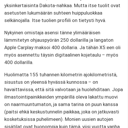
yksinkertaisinta Dakota-nahkaa. Mutta itse tuolit ovat
asetusten lukumäärän suhteen huippuluokkaa
selkänojalla. Itse tuolien profiili on tietysti hyvä.
Nykyinen omistaja asensi tänne ylimääräisen
lämmitetyn ohjauspyörän 250 dollarilla ja langaton
Apple Carplay maksoi 400 dollaria. Ja tähän X5:een oli
myös asennettu täysin digitaalinen kojetaulu – myös
400 dollarilla.
Huolimatta 155 tuhannen kilometrin ajokilometristä,
sisustus on yleensä hyvässä kunnossa – on
havaittavissa, että sitä valvotaan ja huolehditaan. Jopa
ilmastointipainikkeiden ympärillä oleva lakattu muovi
on naarmuuntumaton, ja sama tarina on puun kanssa
(paitsi ehkä keskustunnelin paikkaa, joka on jatkuvasti
kosketuksissa puhelimeen). Monien uusien autojen
sisätilat ovat huonompia kuin tämä, viisi vuotta vanha