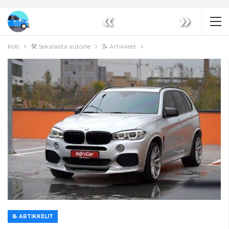
«
»
Koti
🛠️ Sekalaista autoille
📝 Artikkelit
📝 ARTIKKELIT