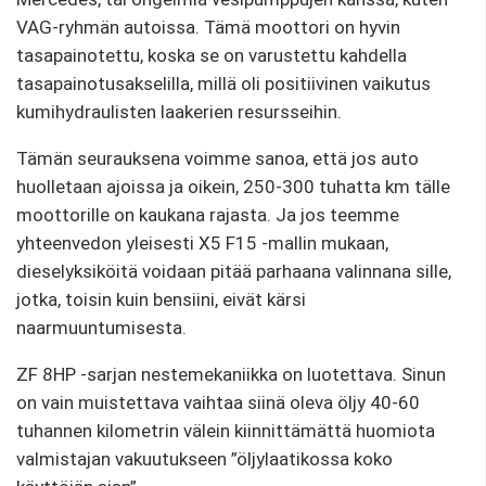
VAG-ryhmän autoissa. Tämä moottori on hyvin
tasapainotettu, koska se on varustettu kahdella
tasapainotusakselilla, millä oli positiivinen vaikutus
kumihydraulisten laakerien resursseihin.
Tämän seurauksena voimme sanoa, että jos auto
huolletaan ajoissa ja oikein, 250-300 tuhatta km tälle
moottorille on kaukana rajasta. Ja jos teemme
yhteenvedon yleisesti X5 F15 -mallin mukaan,
dieselyksiköitä voidaan pitää parhaana valinnana sille,
jotka, toisin kuin bensiini, eivät kärsi
naarmuuntumisesta.
ZF 8HP -sarjan nestemekaniikka on luotettava. Sinun
on vain muistettava vaihtaa siinä oleva öljy 40-60
tuhannen kilometrin välein kiinnittämättä huomiota
valmistajan vakuutukseen ”öljylaatikossa koko