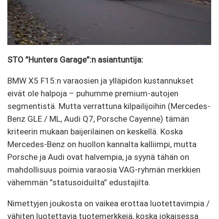
STO ”Hunters Garage”:n asiantuntija:
BMW X5 F15:n varaosien ja ylläpidon kustannukset
eivät ole halpoja – puhumme premium-autojen
segmentistä. Mutta verrattuna kilpailijoihin (Mercedes-
Benz GLE / ML, Audi Q7, Porsche Cayenne) tämän
kriteerin mukaan baijerilainen on keskellä. Koska
Mercedes-Benz on huollon kannalta kalliimpi, mutta
Porsche ja Audi ovat halvempia, ja syynä tähän on
mahdollisuus poimia varaosia VAG-ryhmän merkkien
vähemmän ”statusoiduilta” edustajilta.
Nimettyjen joukosta on vaikea erottaa luotettavimpia /
vähiten luotettavia tuotemerkkejä, koska jokaisessa