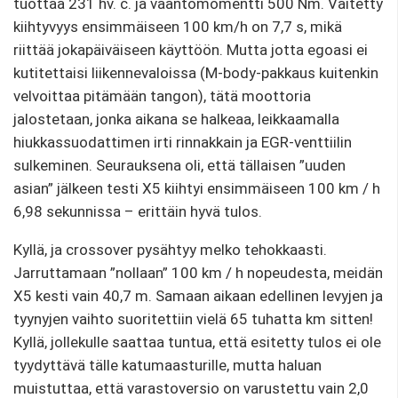
tuottaa 231 hv. c. ja vääntömomentti 500 Nm. Väitetty
kiihtyvyys ensimmäiseen 100 km/h on 7,7 s, mikä
riittää jokapäiväiseen käyttöön. Mutta jotta egoasi ei
kutitettaisi liikennevaloissa (M-body-pakkaus kuitenkin
velvoittaa pitämään tangon), tätä moottoria
jalostetaan, jonka aikana se halkeaa, leikkaamalla
hiukkassuodattimen irti rinnakkain ja EGR-venttiilin
sulkeminen. Seurauksena oli, että tällaisen ”uuden
asian” jälkeen testi X5 kiihtyi ensimmäiseen 100 km / h
6,98 sekunnissa – erittäin hyvä tulos.
Kyllä, ja crossover pysähtyy melko tehokkaasti.
Jarruttamaan ”nollaan” 100 km / h nopeudesta, meidän
X5 kesti vain 40,7 m. Samaan aikaan edellinen levyjen ja
tyynyjen vaihto suoritettiin vielä 65 tuhatta km sitten!
Kyllä, jollekulle saattaa tuntua, että esitetty tulos ei ole
tyydyttävä tälle katumaasturille, mutta haluan
muistuttaa, että varastoversio on varustettu vain 2,0