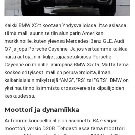
Kaikki BMW X5:t kootaan Yhdysvalloissa. Itse asiassa
tämä malli suunniteltiin alun perin Amerikan
markkinoille, kuten yleensä Mercedes-Benz GLE, Audi
Q7 ja jopa Porsche Cayenne. Ja jos vertaamme kaikkia
näitä autoja, niin kuljettajaasetuksissa Porsche
Cayenne on minulle lähimpänä BMW X5:tä. Mutta tämä
koskee erityisesti mallien perusversioita, ilman
kaikenlaisia ​​nimikylttejä ”AMG”, ”RS” tai ”GTS”. BMW on
yksi nautinnollisimmista crossovereista kilpailijoiden
keskuudessa.
Moottori ja dynamiikka
Automme konepellin alle on asennettu B47-sarjan
moottori, versio D20B. Tehdastilassa tämä moottori