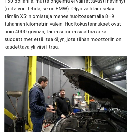
150 dollarilla, mutta ongelma ei valitettavasti hävinnyt
(mitä voit tehdä, se on BMW). Öljyn vaihtamiseksi
tämän X5: n omistaja menee huoltoasemalle 8–9
tuhannen kilometrin välein. Huoltokustannukset ovat
noin 4000 grivnaa, tämä summa sisältää sekä
suodattimet että itse öljyn, jota tähän moottoriin on
kaadettava yli viisi litraa.