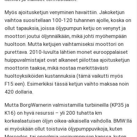
Myös ajoitusketjun venyminen havaittiin. Jakoketjun
vaihtoa suositellaan 100-120 tuhannen ajolle, koska on
ollut tapauksia, joissa öljypumpun ketju on venynyt ja
moottori joutui öljynnälkään, mikä johti myöhempään
huoltoon. Mutta ketjujen vaihtamiseksi moottori on
purettava. 2010-luvulta lähtien monet eurooppalaiset
huippuvalmistajat ovat alkaneet piilottaa ajoitusketjun
moottorin taakse, mikä nostaa merkittävästi
huoltoyksiköiden kustannuksia (tämä vaikutti myös
F15:een). Esimerkiksi tässä ketjun vaihto maksaa noin
420 dollaria.
Mutta BorgWarnerin valmistamilla turbiineilla (KP35 ja
K16) on hyvä resurssi – yli 200 tuhatta km
korkealaatuisen öljyn oikea-aikaisella vaihdolla. BMW:llä
ei myöskään ollut toistuvia öljypumppuvikoja, kuten
Mercedes, tai ongelmia vesipumppujen kanssa, kuten