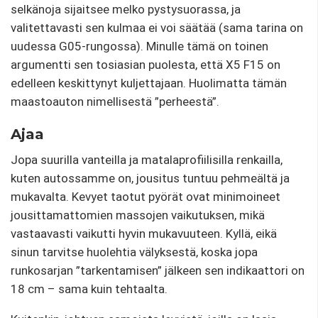
selkänoja sijaitsee melko pystysuorassa, ja
valitettavasti sen kulmaa ei voi säätää (sama tarina on
uudessa G05-rungossa). Minulle tämä on toinen
argumentti sen tosiasian puolesta, että X5 F15 on
edelleen keskittynyt kuljettajaan. Huolimatta tämän
maastoauton nimellisestä ”perheestä”.
Ajaa
Jopa suurilla vanteilla ja matalaprofiilisilla renkailla,
kuten autossamme on, jousitus tuntuu pehmeältä ja
mukavalta. Kevyet taotut pyörät ovat minimoineet
jousittamattomien massojen vaikutuksen, mikä
vastaavasti vaikutti hyvin mukavuuteen. Kyllä, eikä
sinun tarvitse huolehtia välyksestä, koska jopa
runkosarjan ”tarkentamisen” jälkeen sen indikaattori on
18 cm – sama kuin tehtaalta.