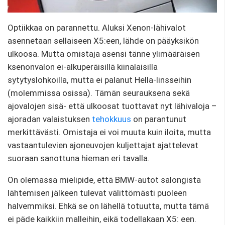
Optiikkaa on parannettu. Aluksi Xenon-lähivalot
asennetaan sellaiseen X5:een, lähde on pääyksikön
ulkoosa. Mutta omistaja asensi tänne ylimääräisen
ksenonvalon ei-alkuperäisillä kiinalaisilla
sytytyslohkoilla, mutta ei palanut Hella-linsseihin
(molemmissa osissa). Tämän seurauksena sekä
ajovalojen sisä- että ulkoosat tuottavat nyt lähivaloja –
ajoradan valaistuksen
tehokkuus
on parantunut
merkittävästi. Omistaja ei voi muuta kuin iloita, mutta
vastaantulevien ajoneuvojen kuljettajat ajattelevat
suoraan sanottuna hieman eri tavalla.
On olemassa mielipide, että BMW-autot salongista
lähtemisen jälkeen tulevat välittömästi puoleen
halvemmiksi. Ehkä se on lähellä totuutta, mutta tämä
ei päde kaikkiin malleihin, eikä todellakaan X5: een.