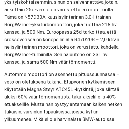
yksityiskohtaisemmin, sinun on selvennettävä jotain.
äskettäin 25d-versio on varustettu eri moottorilla.
Tämä on N57D30A, kuusisylinterinen 3,0-litrainen
BorgWarner-yksiturbomoottori, joka tuottaa 218 hv.
kanssa. ja 500 Nm. Euroopassa 25d tarkoittaa, että
crossoverissa on konepellin alla B47D20B – 2,0 litran
nelisylinterinen moottori, joka on varustettu kahdella
BorgWarner-turbiinilla. Sen paluuteho on 231 hv.
kanssa. ja sama 500 Nm vääntömomentti.
Automme moottori on asennettu pituussuunnassa –
veto on oletuksena takana. Etupyörien kytkemiseen
käytetään Magna Steyr ATC45L -kytkintä, joka siirtää
aluksi 60% vääntömomentista taka-akselille ja 40%
etuakselille. Mutta hän pystyy antamaan kaiken hetken
takaisin, varsinkin tapauksissa, joissa kytkin
ylikuumenee. Mikä ei ole harvinaista BMW-autoissa.