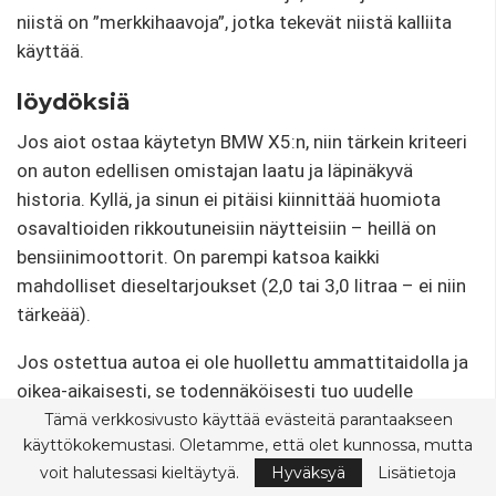
niistä on ”merkkihaavoja”, jotka tekevät niistä kalliita
käyttää.
löydöksiä
Jos aiot ostaa käytetyn BMW X5:n, niin tärkein kriteeri
on auton edellisen omistajan laatu ja läpinäkyvä
historia. Kyllä, ja sinun ei pitäisi kiinnittää huomiota
osavaltioiden rikkoutuneisiin näytteisiin – heillä on
bensiinimoottorit. On parempi katsoa kaikki
mahdolliset dieseltarjoukset (2,0 tai 3,0 litraa – ei niin
tärkeää).
Jos ostettua autoa ei ole huollettu ammattitaidolla ja
oikea-aikaisesti, se todennäköisesti tuo uudelle
omistajalleen jätettä, johon hänellä ei ole varaa. Sinun
Tämä verkkosivusto käyttää evästeitä parantaakseen
käyttökokemustasi. Oletamme, että olet kunnossa, mutta
on maksettava palkkiosta, ”tapetusta” palkkiosta –
voit halutessasi kieltäytyä.
Hyväksyä
Lisätietoja
kaksinkertaisesti.