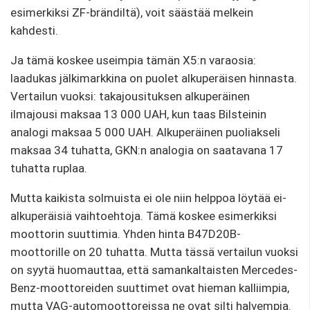
esimerkiksi ZF-brändiltä), voit säästää melkein
kahdesti.
Ja tämä koskee useimpia tämän X5:n varaosia:
laadukas jälkimarkkina on puolet alkuperäisen hinnasta.
Vertailun vuoksi: takajousituksen alkuperäinen
ilmajousi maksaa 13 000 UAH, kun taas Bilsteinin
analogi maksaa 5 000 UAH. Alkuperäinen puoliakseli
maksaa 34 tuhatta, GKN:n analogia on saatavana 17
tuhatta ruplaa.
Mutta kaikista solmuista ei ole niin helppoa löytää ei-
alkuperäisiä vaihtoehtoja. Tämä koskee esimerkiksi
moottorin suuttimia. Yhden hinta B47D20B-
moottorille on 20 tuhatta. Mutta tässä vertailun vuoksi
on syytä huomauttaa, että samankaltaisten Mercedes-
Benz-moottoreiden suuttimet ovat hieman kalliimpia,
mutta VAG-automoottoreissa ne ovat silti halvempia.