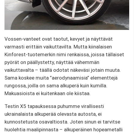
Vossen-vanteet ovat taotut, kevyet ja näyttävät
varmasti erittäin vaikuttavilta. Mutta kiinalaisen
Kinforest-tuotemerkin nimi renkaissa, joissa tällaiset
pyörät on päällystetty, näyttää vähemmän
vaikuttavalta – täällä odotat näkeväsi jotain muuta.
Sama koskee muita ”aerodynaamisia” elementtejä
rungossa, joilla on sama alkuperä kuin kumilla.
Makuasioista ei kuitenkaan ole kiistaa.
Testin X5 tapauksessa puhumme virallisesti
ukrainalaista alkuperää olevasta autosta, ei
kunnostetusta osavaltiosta. Joten sinun ei tarvitse
huolehtia maalipinnasta – alkuperäinen hopeametalli