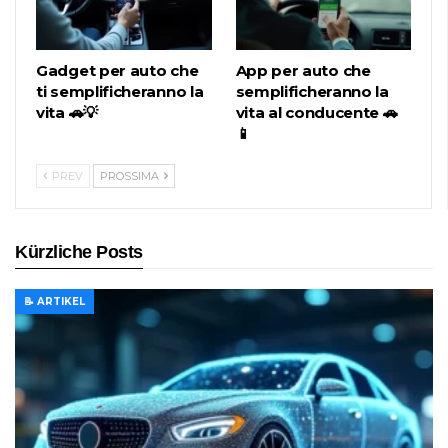
Gadget per auto che
App per auto che
ti semplificheranno la
semplificheranno la
vita 🚗💡
vita al conducente 🚗
📱
PREV
PROSSIMA
Kürzliche Posts
📝 ARTIKEL