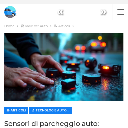
«
»
Home
🛠️ Varie per auto
📝 Articoli
📝 ARTICOLI
🔬 TECNOLOGIE AUTOMOBILISTICHE MODERNE
Sensori di parcheggio auto: