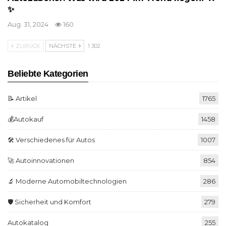
✨
Aug. 31, 2024
160
ZURÜCK
NÄCHSTE
1 302
Beliebte Kategorien
📝 Artikel
1765
💰Autokauf
1458
🛠️ Verschiedenes für Autos
1007
🚀 Autoinnovationen
854
🔬 Moderne Automobiltechnologien
286
🛡️ Sicherheit und Komfort
279
Autokatalog
255