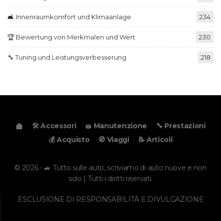
🛋️ Innenraumkomfort und Klimaanlage
234
🏆 Bewertung von Merkmalen und Wert
230
🔧 Tuning und Leistungsverbesserung
218
🛠️ Accessori
🧽 Manutenzione
🔧 Prestazioni
💰 Acquisto
🧭 Viaggi
📝 Articoli
© 2026 - 🚙 Tutto sulle auto, scriviamo di auto nuove e non
solo | Tutti i diritti riservati.
ESCLUSIONE DI RESPONSABILITÀ E DIVULGAZIONE