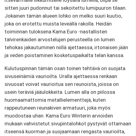
itsevarmalle liikkumiselle löysällä lumella, olipa se
sitten juuri pudonnut tai sekoitettu lumipuuron tilaan.
Jokainen tämän alueen lohko on melko suuri kuutio,
joka on erotettu muista leveällä rakolla. Heidän
toiminnan tuloksena Kama Euro -nastallisten
talvirenkaiden arvostelujen perusteella on lumen
tehokas jakautuminen niillä ajettaessa, irtonaisen jään
ja veden poistaminen kosketuspaikalta telan kanssa.
Kulutuspinnan tämän osan toinen tehtävä on suojata
sivuseinämiä vaurioilta. Uralla ajettaessa renkaan
sivuosat voivat vaurioitua sen reunoista, joissa on
usein teräviä jääulokkeita. Lumen alla on piilossa
huomaamattomia metallielementtejä, kuten
rappeutuneen reunakiven armatuuri, joka myös
muodostaa uhan. Kama Euro Winterin arvioiden
mukaan vahvistetut sivupintalohkot pystyvät ottamaan
itseensä kuorman ja suojaamaan rengasta vaurioilta,