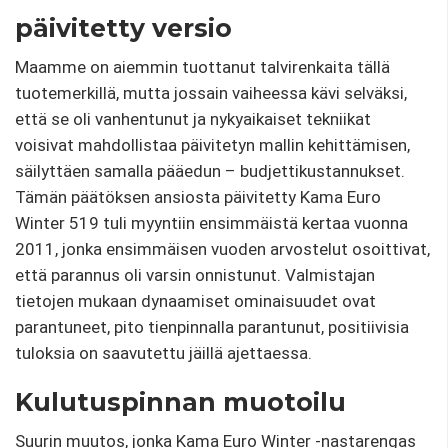
päivitetty versio
Maamme on aiemmin tuottanut talvirenkaita tällä
tuotemerkillä, mutta jossain vaiheessa kävi selväksi,
että se oli vanhentunut ja nykyaikaiset tekniikat
voisivat mahdollistaa päivitetyn mallin kehittämisen,
säilyttäen samalla pääedun – budjettikustannukset.
Tämän päätöksen ansiosta päivitetty Kama Euro
Winter 519 tuli myyntiin ensimmäistä kertaa vuonna
2011, jonka ensimmäisen vuoden arvostelut osoittivat,
että parannus oli varsin onnistunut. Valmistajan
tietojen mukaan dynaamiset ominaisuudet ovat
parantuneet, pito tienpinnalla parantunut, positiivisia
tuloksia on saavutettu jäillä ajettaessa.
Kulutuspinnan muotoilu
Suurin muutos, jonka Kama Euro Winter -nastarengas