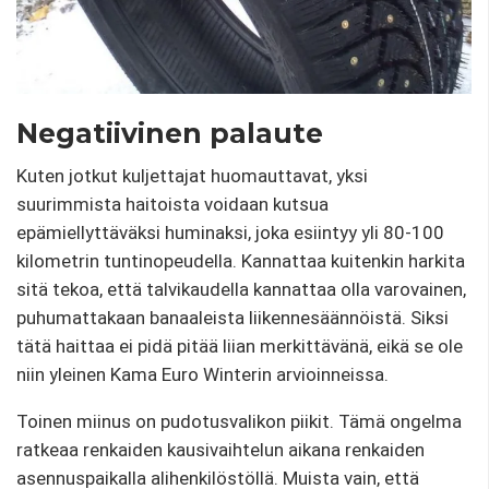
Negatiivinen palaute
Kuten jotkut kuljettajat huomauttavat, yksi
suurimmista haitoista voidaan kutsua
epämiellyttäväksi huminaksi, joka esiintyy yli 80-100
kilometrin tuntinopeudella. Kannattaa kuitenkin harkita
sitä tekoa, että talvikaudella kannattaa olla varovainen,
puhumattakaan banaaleista liikennesäännöistä. Siksi
tätä haittaa ei pidä pitää liian merkittävänä, eikä se ole
niin yleinen Kama Euro Winterin arvioinneissa.
Toinen miinus on pudotusvalikon piikit. Tämä ongelma
ratkeaa renkaiden kausivaihtelun aikana renkaiden
asennuspaikalla alihenkilöstöllä. Muista vain, että