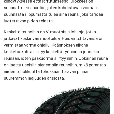
kiihdytyksessä että jarrutuksessa. Ulokkeet on
suunnattu eri suuntiin, joten kohdistuvan voiman
suunnasta riippumatta tulee aina reuna, joka tarjoaa
luotettavan pidon telasta.
Keskeltä reunoihin on V-muotoisia lohkoja, jotka
jatkavat keskirivan muotoilua. Heidän tehtävänsä on
varmistaa varma ohjailu. Käännöksen aikana
kosketuskohta siirtyy keskeltä työpinnan johonkin
reunaan, joten pääkuorma siirtyy niihin. Jokainen reuna
on jaettu useisiin pienempiin reunoihin, mikä parantaa
niiden tehokkuutta tehokkaan terävän pinnan
suuremman laajuuden ansiosta.