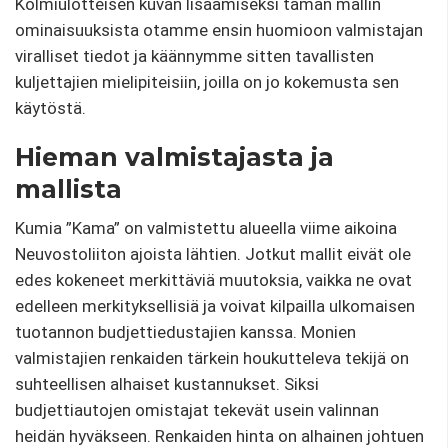
Kolmiulotteisen kuvan lisäämiseksi tämän mallin
ominaisuuksista otamme ensin huomioon valmistajan
viralliset tiedot ja käännymme sitten tavallisten
kuljettajien mielipiteisiin, joilla on jo kokemusta sen
käytöstä.
Hieman valmistajasta ja
mallista
Kumia ”Kama” on valmistettu alueella viime aikoina
Neuvostoliiton ajoista lähtien. Jotkut mallit eivät ole
edes kokeneet merkittäviä muutoksia, vaikka ne ovat
edelleen merkityksellisiä ja voivat kilpailla ulkomaisen
tuotannon budjettiedustajien kanssa. Monien
valmistajien renkaiden tärkein houkutteleva tekijä on
suhteellisen alhaiset kustannukset. Siksi
budjettiautojen omistajat tekevät usein valinnan
heidän hyväkseen. Renkaiden hinta on alhainen johtuen