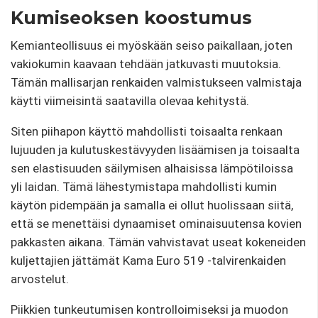
Kumiseoksen koostumus
Kemianteollisuus ei myöskään seiso paikallaan, joten
vakiokumin kaavaan tehdään jatkuvasti muutoksia.
Tämän mallisarjan renkaiden valmistukseen valmistaja
käytti viimeisintä saatavilla olevaa kehitystä.
Siten piihapon käyttö mahdollisti toisaalta renkaan
lujuuden ja kulutuskestävyyden lisäämisen ja toisaalta
sen elastisuuden säilymisen alhaisissa lämpötiloissa
yli laidan. Tämä lähestymistapa mahdollisti kumin
käytön pidempään ja samalla ei ollut huolissaan siitä,
että se menettäisi dynaamiset ominaisuutensa kovien
pakkasten aikana. Tämän vahvistavat useat kokeneiden
kuljettajien jättämät Kama Euro 519 -talvirenkaiden
arvostelut.
Piikkien tunkeutumisen kontrolloimiseksi ja muodon