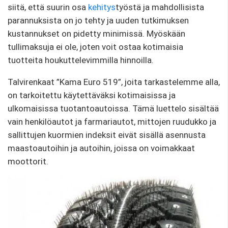
siitä, että suurin osa
kehitys
työstä ja mahdollisista
parannuksista on jo tehty ja uuden tutkimuksen
kustannukset on pidetty minimissä. Myöskään
tullimaksuja ei ole, joten voit ostaa kotimaisia ​​
tuotteita houkuttelevimmilla hinnoilla.
Talvirenkaat ”Kama Euro 519”, joita tarkastelemme alla,
on tarkoitettu käytettäväksi kotimaisissa ja
ulkomaisissa tuotantoautoissa. Tämä luettelo sisältää
vain henkilöautot ja farmariautot, mittojen ruudukko ja
sallittujen kuormien indeksit eivät sisällä asennusta
maastoautoihin ja autoihin, joissa on voimakkaat
moottorit.