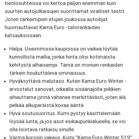
tieolosuhteissa voi kertoa paljon enemmän kuin
suurten autojulkaisujen suorittamat viralliset testit.
Joten tärkeimpien etujen joukossa autoilijat
huomauttavat Kama Euro -talvirenkaiden
katsauksissaan:
Halpa. Useimmissa kaupoissa on vaikea löytää
kunnollista mallia, jonka hinta olisi kotimaista
kehitystä alhaisempi. Tämä on monien renkaiden
tärkein houkutteleva ominaisuus.
Hyväksyttävä melutaso. Kuten Kama Euro Winter -
arvostelut sanovat, oikealla sisäänajolla piikkien
aiheuttama jyrinä vähenee merkittävästi, joten älä
pelkää alkuperäistä kovaa ääntä.
Hyvä soutusuoritus. Kumi pystyy käsittelemään
löysää lunta, ja jos asut esikaupunkialueella, se voi
olla loistava ratkaisu sinulle.
Varma kurssin vakaus. Kumi ”Kama Euro Winter 519”