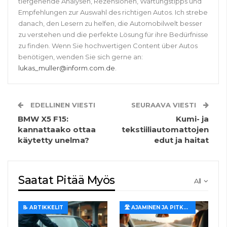
tiefgehende Analysen, Rezensionen, Wartungstipps und
Empfehlungen zur Auswahl des richtigen Autos. Ich strebe
danach, den Lesern zu helfen, die Automobilwelt besser
zu verstehen und die perfekte Lösung für ihre Bedürfnisse
zu finden. Wenn Sie hochwertigen Content über Autos
benötigen, wenden Sie sich gerne an:
lukas_muller@inform.com.de
.
EDELLINEN VIESTI
SEURAAVA VIESTI
BMW X5 F15:
Kumi- ja
kannattaako ottaa
tekstiiliautomattojen
käytetty unelma?
edut ja haitat
Saatat Pitää Myös
All
📝 ARTIKKELIT
🛣️ AJAMINEN JA PITKÄT MATKAT