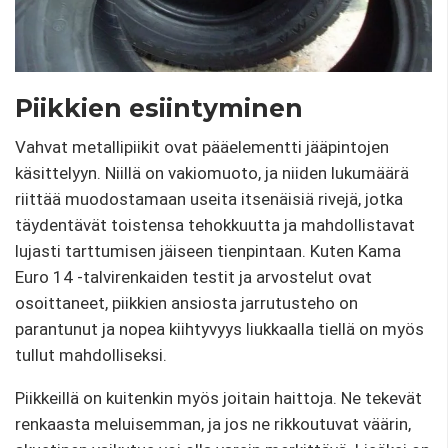
Piikkien esiintyminen
Vahvat metallipiikit ovat pääelementti jääpintojen
käsittelyyn. Niillä on vakiomuoto, ja niiden lukumäärä
riittää muodostamaan useita itsenäisiä rivejä, jotka
täydentävät toistensa tehokkuutta ja mahdollistavat
lujasti tarttumisen jäiseen tienpintaan. Kuten Kama
Euro 14 -talvirenkaiden testit ja arvostelut ovat
osoittaneet, piikkien ansiosta jarrutusteho on
parantunut ja nopea kiihtyvyys liukkaalla tiellä on myös
tullut mahdolliseksi.
Piikkeillä on kuitenkin myös joitain haittoja. Ne tekevät
renkaasta meluisemman, ja jos ne rikkoutuvat väärin,