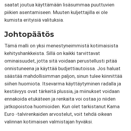
saatat joutua käyttämään lisäsummaa puuttuvien
piikien asentamiseen. Muuten kuljettajilla ei ole
kumista erityisiä valituksia.
Johtopäätös
Tämä malli on yksi menestyneimmistä kotimaisista
kehityshankkeista. Sillä on kaikki tarvittavat
ominaisuudet, jotta sitä voidaan perustellusti pitää
onnistuneena ja käyttää budjettiautoissa. Jos haluat
säästää mahdollisimman paljon, sinun tulee kiinnittää
siihen huomiota. Itsevarma käyttäytyminen radalla ja
kestävyys ovat tärkeitä plussia, ja miinukset voidaan
ennakoida etukäteen ja renkaita voi ostaa jo niiden
jatkopoistoa huomioiden. Kun olet tarkistanut Kama
Euro -talvirenkaiden arvostelut, voit tehdä oikean
valinnan kotimaisen valmistajan hyväksi.