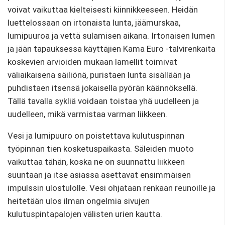
voivat vaikuttaa kielteisesti kiinnikkeeseen. Heidän
luettelossaan on irtonaista lunta, jäämurskaa,
lumipuuroa ja vettä sulamisen aikana. Irtonaisen lumen
ja jään tapauksessa käyttäjien Kama Euro -talvirenkaita
koskevien arvioiden mukaan lamellit toimivat
väliaikaisena säiliönä, puristaen lunta sisällään ja
puhdistaen itsensä jokaisella pyörän käännöksellä.
Tällä tavalla sykliä voidaan toistaa yhä uudelleen ja
uudelleen, mikä varmistaa varman liikkeen.
Vesi ja lumipuuro on poistettava kulutuspinnan
työpinnan tien kosketuspaikasta. Säleiden muoto
vaikuttaa tähän, koska ne on suunnattu liikkeen
suuntaan ja itse asiassa asettavat ensimmäisen
impulssin ulostulolle. Vesi ohjataan renkaan reunoille ja
heitetään ulos ilman ongelmia sivujen
kulutuspintapalojen välisten urien kautta.