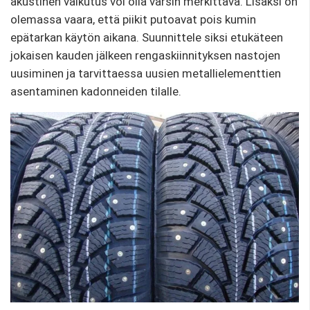
akustinen vaikutus voi olla varsin merkittävä. Lisäksi on
olemassa vaara, että piikit putoavat pois kumin
epätarkan käytön aikana. Suunnittele siksi etukäteen
jokaisen kauden jälkeen rengaskiinnityksen nastojen
uusiminen ja tarvittaessa uusien metallielementtien
asentaminen kadonneiden tilalle.