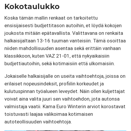
Kokotaulukko
Koska tämän mallin renkaat on tarkoitettu
ensisijaisesti budjettitason autoihin, et löydä kokojen
joukosta mitään epätavallista. Valittavana on renkaita
halkaisijaltaan 13-16 tuuman vanteisiin. Tämä osoittaa
niiden mahdollisuuden asentaa sekä erittäin vanhaan
klassikkoon, kuten VAZ 21-01, että nykyaikaisiin
budjettiautoihin, sekä kotimaisiin että ulkomaisiin.
Jokaiselle halkaisijalle on useita vaihtoehtoja, joissa on
erilaiset nopeusindeksit, profiilin korkeudet ja
kulutuspinnan työalueen leveydet. Näin ollen kuljettajat
voivat aina valita juuri sen vaihtoehdon, jota autonsa
valmistaja vaatii. Kama Euro Winterin arviot korostavat
toistuvasti laajaa valikoimaa kotimaisen
autoteollisuuden vaihtoehtoja.