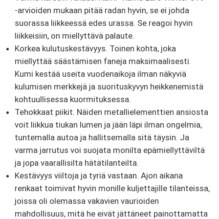
-arvioiden mukaan pitää radan hyvin, se ei johda
suorassa liikkeessä edes urassa. Se reagoi hyvin
liikkeisiin, on miellyttävä palaute.
Korkea kulutuskestävyys. Toinen kohta, joka
miellyttää säästämisen faneja maksimaalisesti.
Kumi kestää useita vuodenaikoja ilman näkyviä
kulumisen merkkejä ja suorituskyvyn heikkenemistä
kohtuullisessa kuormituksessa.
Tehokkaat piikit. Näiden metallielementtien ansiosta
voit liikkua tiukan lumen ja jään läpi ilman ongelmia,
tuntemalla autoa ja hallitsemalla sitä täysin. Ja
varma jarrutus voi suojata monilta epämiellyttäviltä
ja jopa vaarallisilta hätätilanteilta.
Kestävyys viiltoja ja tyriä vastaan. Ajon aikana
renkaat toimivat hyvin monille kuljettajille tilanteissa,
joissa oli olemassa vakavien vaurioiden
mahdollisuus, mitä he eivät jättäneet painottamatta