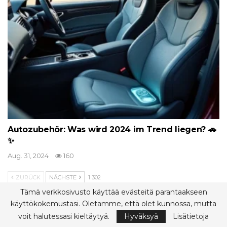
Autozubehör: Was wird 2024 im Trend liegen? 🚗
✨
Aug. 31, 2024
160
ZURÜCK
NÄCHSTE
1 302
Tämä verkkosivusto käyttää evästeitä parantaakseen
käyttökokemustasi. Oletamme, että olet kunnossa, mutta
Beliebte Kategorien
voit halutessasi kieltäytyä.
Hyväksyä
Lisätietoja