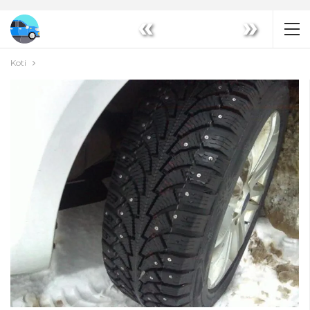
«
»
Koti