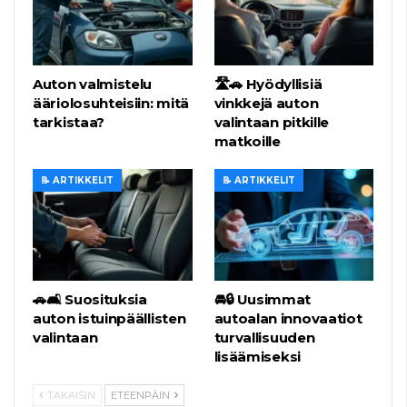
Auton valmistelu
🛣️🚗 Hyödyllisiä
ääriolosuhteisiin: mitä
vinkkejä auton
tarkistaa?
valintaan pitkille
matkoille
📝 ARTIKKELIT
📝 ARTIKKELIT
🚗🛋️ Suosituksia
🚘🔒 Uusimmat
auton istuinpäällisten
autoalan innovaatiot
valintaan
turvallisuuden
lisäämiseksi
TAKAISIN
ETEENPÄIN