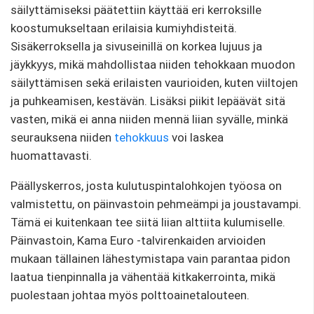
säilyttämiseksi päätettiin käyttää eri kerroksille
koostumukseltaan erilaisia ​​kumiyhdisteitä.
Sisäkerroksella ja sivuseinillä on korkea lujuus ja
jäykkyys, mikä mahdollistaa niiden tehokkaan muodon
säilyttämisen sekä erilaisten vaurioiden, kuten viiltojen
ja puhkeamisen, kestävän. Lisäksi piikit lepäävät sitä
vasten, mikä ei anna niiden mennä liian syvälle, minkä
seurauksena niiden
tehokkuus
voi laskea
huomattavasti.
Päällyskerros, josta kulutuspintalohkojen työosa on
valmistettu, on päinvastoin pehmeämpi ja joustavampi.
Tämä ei kuitenkaan tee siitä liian alttiita kulumiselle.
Päinvastoin, Kama Euro -talvirenkaiden arvioiden
mukaan tällainen lähestymistapa vain parantaa pidon
laatua tienpinnalla ja vähentää kitkakerrointa, mikä
puolestaan ​​​​johtaa myös polttoainetalouteen.