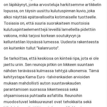
on läpikäynyt, jonka arvosteluja harkitsemme artikkelin
lopussa, on täysin uusittu kulutuspinnan kuvio, joka
alkoi näyttää epätavalliselta kotimaiselle tuotteelle.
Tosiasia on, että suuria suorakaiteen muotoisia
kulutuspintaelementtejä leveillä lamelleilla pidettiin
vakiona, mikä tarjosi korkean soutukyvyn ja
kelluntatilan löysässä lumessa. Uudesta rakenteesta
on kuitenkin tullut ”kalanruoto”.
Se tarkoittaa, että keskiosa on kiinteä ripa, jota ei ole
jaettu uriin. Sen reunoja pitkin on liikkeen suuntaan
nähden terävässä kulmassa tehtyjä ulkonemia. Tämä
kehitystapa Kama Euro -talvirenkaiden arvioiden
mukaan mahdollisti auton suuntavakauden
parantamisen suorassa liikenteessä sekä
ohjaamisessa puhtaalla asfaltilla. Reunoihin
muodostuvat leikkuureunat ovat tehokkaita sekä