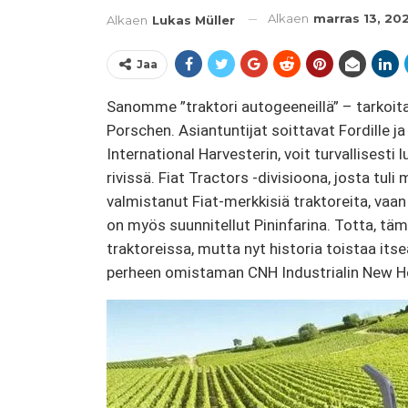
Alkaen
marras 13, 20
Alkaen
Lukas Müller
Jaa
Sanomme ”traktori autogeeneillä” – tarko
Porschen. Asiantuntijat soittavat Fordille ja 
International Harvesterin, voit turvallisesti
rivissä. Fiat Tractors -divisioona, josta tul
valmistanut Fiat-merkkisiä traktoreita, vaan 
on myös suunnitellut Pininfarina. Totta, täm
traktoreissa, mutta nyt historia toistaa itse
perheen omistaman CNH Industrialin New Hol