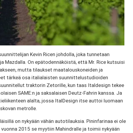
äsuunnittelijan Kevin Ricen johdolla, joka tunnetaan
a Mazdalla. On epätodennäköistä, että Mr. Rice kutsuisi
akseen, mutta tilaukset maatalouskoneiden ja
eet tärkeä osa italialaisten suunnittelustudioiden
 suunnitellut traktorin Zetorille, kun taas Italdesign tekee
olaisen SAME:n ja saksalaisen Deutz-Fahrin kanssa. Ja
ieliikenteen alalta, jossa ItalDesign itse auttoi luomaan
oskovan metrolle.
iläisillä on nykyään vähän autotilauksia. Pininfarinaa ei ole
a vuonna 2015 se myytiin Mahindralle ja toimii nykyään