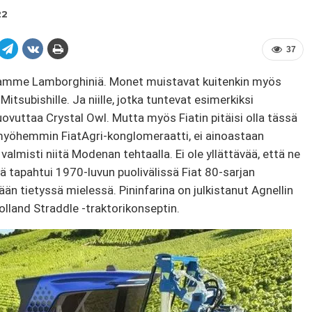
22
37
itamme Lamborghiniä. Monet muistavat kuitenkin myös
Mitsubishille. Ja niille, jotka tuntevat esimerkiksi
 luovuttaa Crystal Owl. Mutta myös Fiatin pitäisi olla tässä
i myöhemmin FiatAgri-konglomeraatti, ei ainoastaan ​​
valmisti niitä Modenan tehtaalla. Ei ole yllättävää, että ne
ä tapahtui 1970-luvun puolivälissä Fiat 80-sarjan
ään tietyssä mielessä. Pininfarina on julkistanut Agnellin
land Straddle -traktorikonseptin.