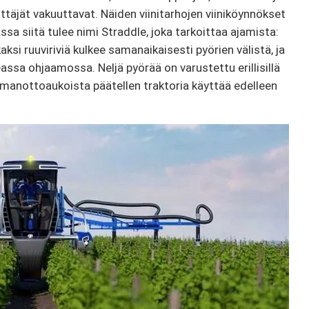
ittäjät vakuuttavat. Näiden viinitarhojen viiniköynnökset
iassa siitä tulee nimi Straddle, joka tarkoittaa ajamista:
aksi ruuviriviä kulkee samanaikaisesti pyörien välistä, ja
ssa ohjaamossa. Neljä pyörää on varustettu erillisillä
lmanottoaukoista päätellen traktoria käyttää edelleen