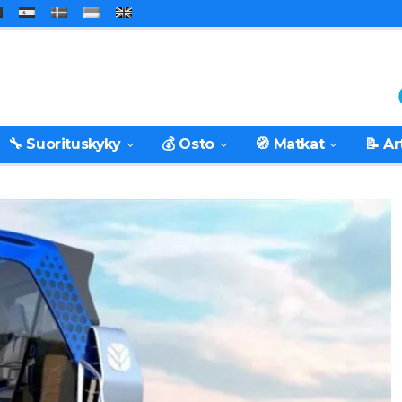
🔧 Suorituskyky
💰 Osto
🧭 Matkat
📝 Ar