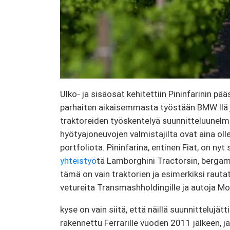
Ulko- ja sisäosat kehitettiin Pininfarinin pä
parhaiten aikaisemmasta työstään BMW:llä j
traktoreiden työskentelyä suunnitteluunelm
hyötyajoneuvojen valmistajilta ovat aina oll
portfoliota. Pininfarina, entinen Fiat, on nyt
yhteistyö
tä Lamborghini Tractorsin, bergam
tämä on vain traktorien ja esimerkiksi rautat
vetureita Transmashholdingille ja autoja M
kyse on vain siitä, että näillä suunnittelujätt
rakennettu Ferrarille vuoden 2011 jälkeen, j