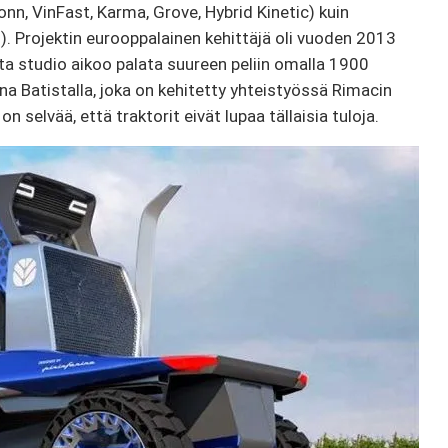
onn, VinFast, Karma, Grove, Hybrid Kinetic) kuin
ri). Projektin eurooppalainen kehittäjä oli vuoden 2013
 studio aikoo palata suureen peliin omalla 1900
a Batistalla, joka on kehitetty yhteistyössä Rimacin
selvää, että traktorit eivät lupaa tällaisia ​​tuloja.