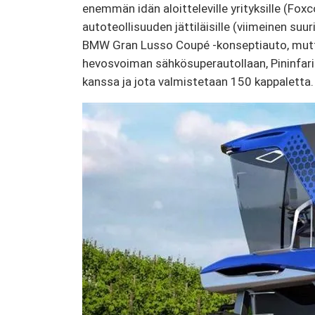
enemmän idän aloitteleville yrityksille (Foxc
autoteollisuuden jättiläisille (viimeinen suu
BMW Gran Lusso Coupé -konseptiauto, mutta
hevosvoiman sähkösuperautollaan, Pininfarin
kanssa ja jota valmistetaan 150 kappaletta. on 