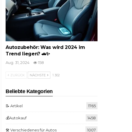
Autozubehör: Was wird 2024 im
Trend liegen? 🚗✨
Aug. 31, 2024
158
ZURÜCK
NÄCHSTE
1 302
Beliebte Kategorien
📝 Artikel
1765
💰Autokauf
1458
🛠️ Verschiedenes für Autos
1007