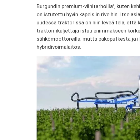
Burgundin premium-viinitarhoilla”, kuten keh
on istutettu hyvin kapeisiin riveihin. Itse as
uudessa traktorissa on niin leveä tela, että k
traktorinkuljettaja istuu enimmäkseen korkea
sähkömoottoreilla, mutta pakoputkesta ja i
hybridivoimalaitos.