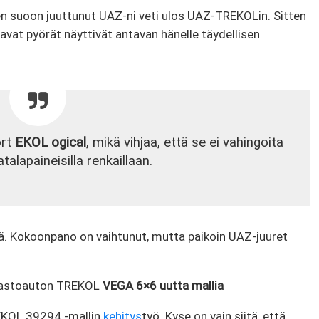
en suoon juuttunut UAZ-ni veti ulos UAZ-TREKOLin. Sitten
tavat pyörät näyttivät antavan hänelle täydellisen
rt
EKOL ogical
, mikä vihjaa, että se ei vahingoita
lapaineisilla renkaillaan.
että. Kokoonpano on vaihtunut, mutta paikoin UAZ-juuret
aastoauton TREKOL
VEGA 6×6 uutta mallia
REKOL 39294 -mallin
kehitys
työ. Kyse on vain siitä, että