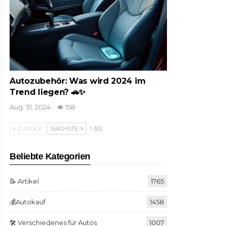
Autozubehör: Was wird 2024 im
Trend liegen? 🚗✨
Aug. 31, 2024
158
ZURÜCK
NÄCHSTE
1 302
Beliebte Kategorien
📝 Artikel
1765
💰Autokauf
1458
🛠️ Verschiedenes für Autos
1007