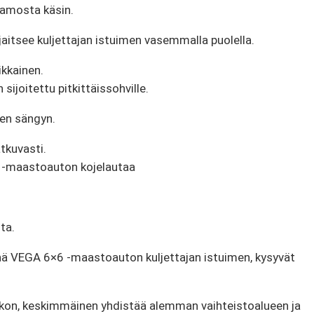
aamosta käsin.
itsee kuljettajan istuimen vasemmalla puolella.
kkainen.
sijoitettu pitkittäissohville.
ren sängyn.
tkuvasti.
 -maastoauton kojelautaa
ta.
nä VEGA 6×6 -maastoauton kuljettajan istuimen, kysyvät
ukon, keskimmäinen yhdistää alemman vaihteistoalueen ja