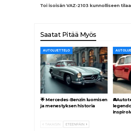
Toi isoisän VAZ-2103 kunnolliseen tilaa
Saatat Pitää Myös
AUTOLUETTELO
AUTOLU
🌟 Mercedes-Benzin luomisen
🚘Autot
ja menestyksen historia
legendoj
inspiroi
TAKAISIN
ETEENPÄIN