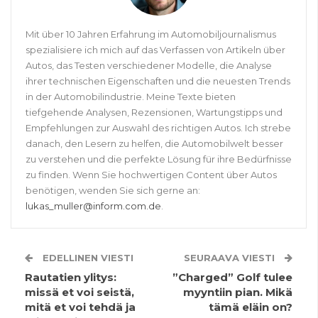
Mit über 10 Jahren Erfahrung im Automobiljournalismus
spezialisiere ich mich auf das Verfassen von Artikeln über
Autos, das Testen verschiedener Modelle, die Analyse
ihrer technischen Eigenschaften und die neuesten Trends
in der Automobilindustrie. Meine Texte bieten
tiefgehende Analysen, Rezensionen, Wartungstipps und
Empfehlungen zur Auswahl des richtigen Autos. Ich strebe
danach, den Lesern zu helfen, die Automobilwelt besser
zu verstehen und die perfekte Lösung für ihre Bedürfnisse
zu finden. Wenn Sie hochwertigen Content über Autos
benötigen, wenden Sie sich gerne an:
lukas_muller@inform.com.de
.
EDELLINEN VIESTI
SEURAAVA VIESTI
Rautatien ylitys:
”Charged” Golf tulee
missä et voi seistä,
myyntiin pian. Mikä
mitä et voi tehdä ja
tämä eläin on?