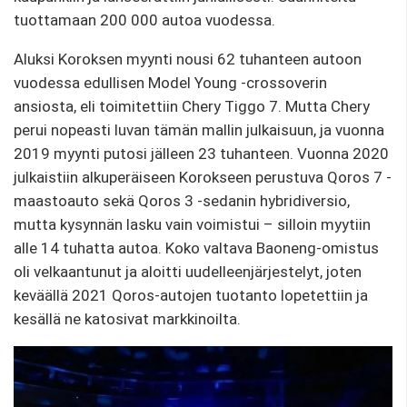
tuottamaan 200 000 autoa vuodessa.
Aluksi Koroksen myynti nousi 62 tuhanteen autoon
vuodessa edullisen Model Young -crossoverin
ansiosta, eli toimitettiin Chery Tiggo 7. Mutta Chery
perui nopeasti luvan tämän mallin julkaisuun, ja vuonna
2019 myynti putosi jälleen 23 tuhanteen. Vuonna 2020
julkaistiin alkuperäiseen Korokseen perustuva Qoros 7 -
maastoauto sekä Qoros 3 -sedanin hybridiversio,
mutta kysynnän lasku vain voimistui – silloin myytiin
alle 14 tuhatta autoa. Koko valtava Baoneng-omistus
oli velkaantunut ja aloitti uudelleenjärjestelyt, joten
keväällä 2021 Qoros-autojen tuotanto lopetettiin ja
kesällä ne katosivat markkinoilta.