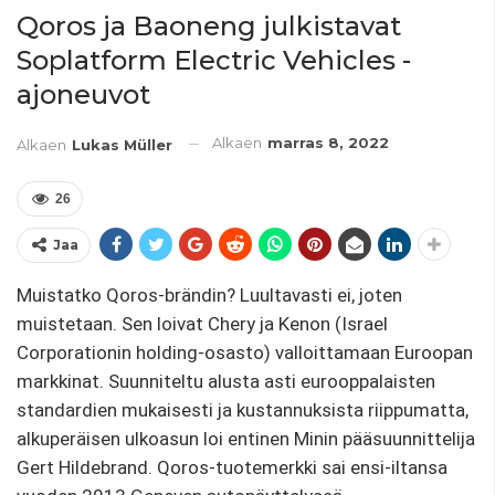
Qoros ja Baoneng julkistavat
Soplatform Electric Vehicles -
ajoneuvot
Alkaen
marras 8, 2022
Alkaen
Lukas Müller
26
Jaa
Muistatko Qoros-brändin? Luultavasti ei, joten
muistetaan. Sen loivat Chery ja Kenon (Israel
Corporationin holding-osasto) valloittamaan Euroopan
markkinat. Suunniteltu alusta asti eurooppalaisten
standardien mukaisesti ja kustannuksista riippumatta,
alkuperäisen ulkoasun loi entinen Minin pääsuunnittelija
Gert Hildebrand. Qoros-tuotemerkki sai ensi-iltansa