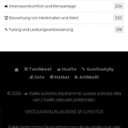
🛋️ Innenraumkomfort und Klimaanlage
234
🏆 Bewertung von Merkmalen und Wert
230
🔧 Tuning und Leistungsverbesserung
218
🛠️ Tarvikkeet
🧽 Huolto
🔧 Suorituskyky
💰 Osto
🧭 Matkat
📝 Artikkelit
© 2026 - 🚙 Kaikki autoista, kirjoitamme uusista autoista eikä
vain | Kaikki oikeudet pidätetään.
VASTUUVAPAUSLAUSEKE JA ILMOITUS
Kaikki tiedot
https://auto.inform.com.de
-sivustolla ovat vain