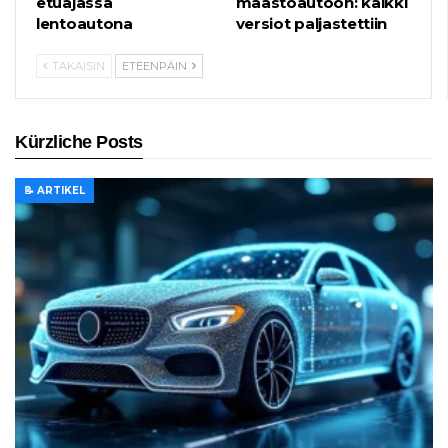
etuajassa
maastoautoon: kaikki
lentoautona
versiot paljastettiin
TAKAISIN
ETEENPÄIN
Kürzliche Posts
📝 ARTIKEL