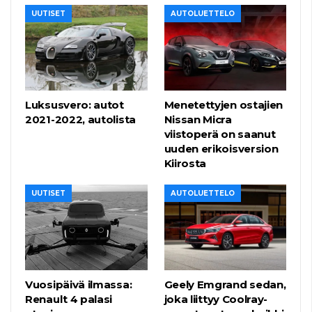
UUTISET
AUTOLUETTELO
Luksusvero: autot
Menetettyjen ostajien
2021-2022, autolista
Nissan Micra
viistoperä on saanut
uuden erikoisversion
Kiirosta
UUTISET
AUTOLUETTELO
Vuosipäivä ilmassa:
Geely Emgrand sedan,
Renault 4 palasi
joka liittyy Coolray-