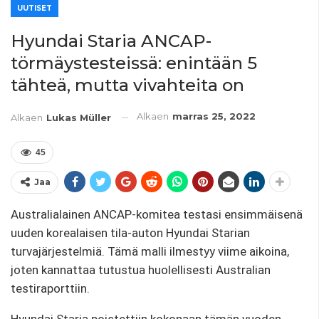
UUTISET
Hyundai Staria ANCAP-
törmäystesteissä: enintään 5
tähteä, mutta vivahteita on
Alkaen
marras 25, 2022
Alkaen
Lukas Müller
45
Jaa
Australialainen ANCAP-komitea testasi ensimmäisenä
uuden korealaisen tila-auton Hyundai Starian
turvajärjestelmiä. Tämä malli ilmestyy viime aikoina,
joten kannattaa tutustua huolellisesti Australian
testiraporttiin.