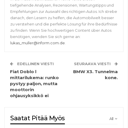
tiefgehende Analysen, Rezensionen, Wartungstipps und
Empfehlungen zur Auswahl des richtigen Autos. Ich strebe
danach, den Lesern zu helfen, die Automobilwelt besser
zu verstehen und die perfekte Lösung für ihre Bedürfnisse
zu finden. Wenn Sie hochwertigen Content über Autos
benötigen, wenden Sie sich gerne an:
lukas_muller@inform.com.de
.
EDELLINEN VIESTI
SEURAAVA VIESTI
Fiat Doblo l
BMW X3. Tunnelma
mittarilukema: runko
kone.
pystyy paljon, mutta
moottorin
ohjausyksikkö ei
Saatat Pitää Myös
All