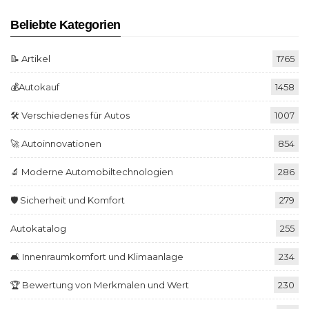
Beliebte Kategorien
📝 Artikel
1765
💰Autokauf
1458
🛠️ Verschiedenes für Autos
1007
🚀 Autoinnovationen
854
🔬 Moderne Automobiltechnologien
286
🛡️ Sicherheit und Komfort
279
Autokatalog
255
🛋️ Innenraumkomfort und Klimaanlage
234
🏆 Bewertung von Merkmalen und Wert
230