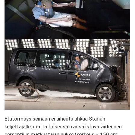
Etutörmäys seinään ei aiheuta uhkaa Starian
kuljettajalle, mutta toisessa rivissä istuva viidennen
persentiilin matkustajan nukke (korkeus – 150 cm,