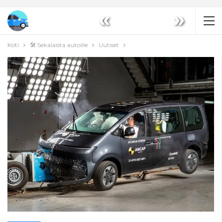
«
»
Koti
🛠️ Sekalaista autoille
Uutiset