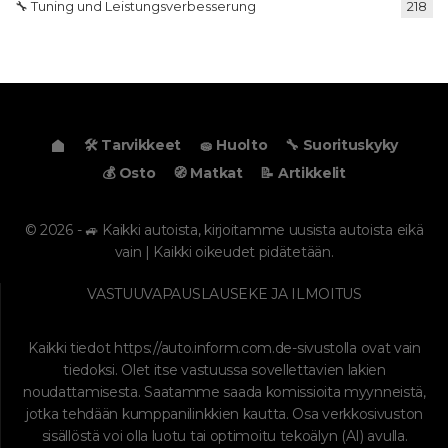
🔧 Tuning und Leistungsverbesserung
218
🛠️ Tarvikkeet
🧽 Huolto
🔧 Suorituskyky
💰 Osto
🧭 Matkat
📝 Artikkelit
© 2026 - 🚙 Kaikki autoista, kirjoitamme uusista autoista eikä
vain | Kaikki oikeudet pidätetään.
VASTUUVAPAUSLAUSEKE JA ILMOITUS
Kaikki tiedot
https://auto.inform.com.de
-sivustolla ovat vain
tiedoksi. Olet itse vastuussa sovellettavien lakien
noudattamisesta. Saatamme saada komissioita myynneistä,
jotka tehdään kumppanilinkkien kautta. Osa verkkosivuston
sisällöstä voi olla luotu tai optimoitu tekoälyn (AI) avulla.