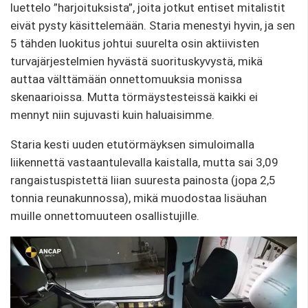
luettelo ”harjoituksista”, joita jotkut entiset mitalistit
eivät pysty käsittelemään. Staria menestyi hyvin, ja sen
5 tähden luokitus johtui suurelta osin aktiivisten
turvajärjestelmien hyvästä suorituskyvystä, mikä
auttaa välttämään onnettomuuksia monissa
skenaarioissa. Mutta törmäystesteissä kaikki ei
mennyt niin sujuvasti kuin haluaisimme.
Staria kesti uuden etutörmäyksen simuloimalla
liikennettä vastaantulevalla kaistalla, mutta sai 3,09
rangaistuspistettä liian suuresta painosta (jopa 2,5
tonnia reunakunnossa), mikä muodostaa lisäuhan
muille onnettomuuteen osallistujille.