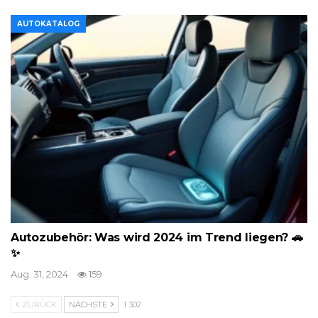
AUTOKATALOG
Autozubehör: Was wird 2024 im Trend liegen? 🚗
✨
Aug. 31, 2024
159
ZURÜCK
NÄCHSTE
1 302