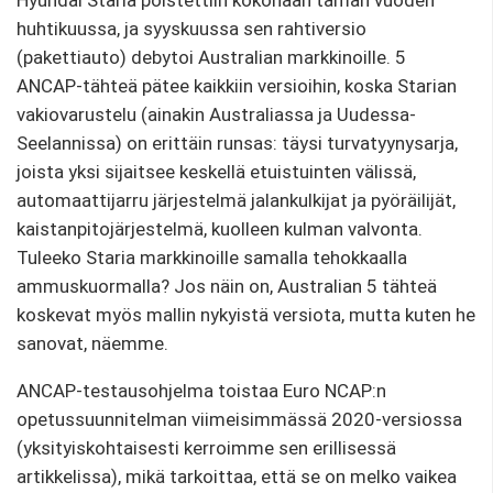
Hyundai Staria poistettiin kokonaan tämän vuoden
huhtikuussa, ja syyskuussa sen rahtiversio
(pakettiauto) debytoi Australian markkinoille. 5
ANCAP-tähteä pätee kaikkiin versioihin, koska Starian
vakiovarustelu (ainakin Australiassa ja Uudessa-
Seelannissa) on erittäin runsas: täysi turvatyynysarja,
joista yksi sijaitsee keskellä etuistuinten välissä,
automaattijarru järjestelmä jalankulkijat ja pyöräilijät,
kaistanpitojärjestelmä, kuolleen kulman valvonta.
Tuleeko Staria markkinoille samalla tehokkaalla
ammuskuormalla? Jos näin on, Australian 5 tähteä
koskevat myös mallin nykyistä versiota, mutta kuten he
sanovat, näemme.
ANCAP-testausohjelma toistaa Euro NCAP:n
opetussuunnitelman viimeisimmässä 2020-versiossa
(yksityiskohtaisesti kerroimme sen erillisessä
artikkelissa), mikä tarkoittaa, että se on melko vaikea